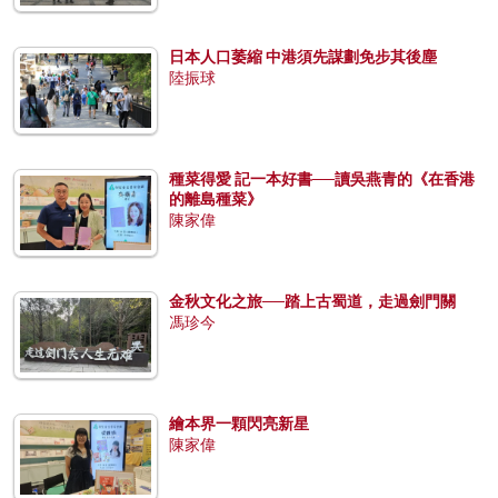
日本人口萎縮 中港須先謀劃免步其後塵
陸振球
種菜得愛 記一本好書──讀吳燕青的《在香港
的離島種菜》
陳家偉
金秋文化之旅──踏上古蜀道，走過劍門關
馮珍今
繪本界一顆閃亮新星
陳家偉