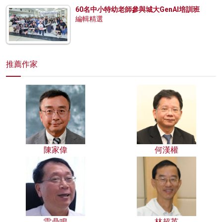
60名中小特幼老師參與城大GenAI培訓班
編輯精選
推薦作家
陳家偉
何漢權
雷鼎鳴
林超英