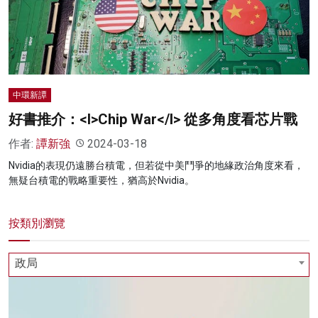
名家榜
灼見活動
關於我們
中環新譚
好書推介：<I>Chip War</I> 從多角度看芯片戰
作者:
譚新強
2024-03-18
Nvidia的表現仍遠勝台積電，但若從中美鬥爭的地緣政治角度來看，
無疑台積電的戰略重要性，猶高於Nvidia。
按類別瀏覽
政局