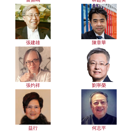
張建雄
陳章華
張灼祥
劉寧榮
益行
何志平