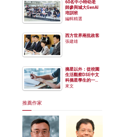
60名中小特幼老
師參與城大GenAI
培訓班
編輯精選
西方世界兩批政客
張建雄
摘星以外：從校園
生活觀察DSE中文
科摘星學生的一點
特質
來文
推薦作家