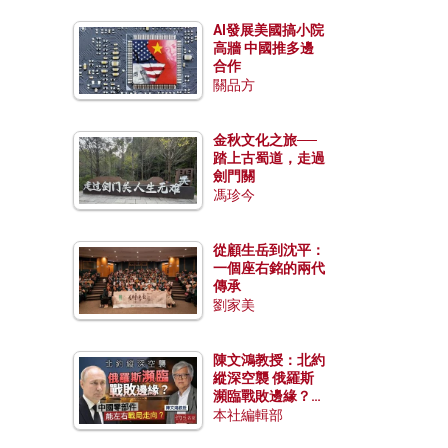
AI發展美國搞小院
高牆 中國推多邊
合作
關品方
金秋文化之旅──
踏上古蜀道，走過
劍門關
馮珍今
從顧生岳到沈平：
一個座右銘的兩代
傳承
劉家美
陳文鴻教授：北約
縱深空襲 俄羅斯
瀕臨戰敗邊緣？中
國零部件能左右戰
本社編輯部
局走向？