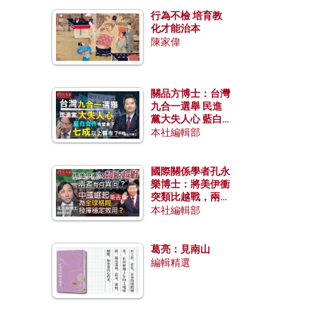
行為不檢 培育教
化才能治本
陳家偉
關品方博士：台灣
九合一選舉 民進
黨大失人心 藍白
合作有望拿下七成
本社編輯部
以上縣市？
國際關係學者孔永
樂博士：將美伊衝
突類比越戰，兩者
有何異同？中國崛
本社編輯部
起能否為全球格局
發揮穩定效用？
葛亮：見南山
編輯精選