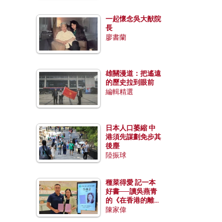
一起懷念吳大猷院
長
廖書蘭
雄關漫道：把遙遠
的歷史拉到眼前
編輯精選
日本人口萎縮 中
港須先謀劃免步其
後塵
陸振球
種菜得愛 記一本
好書──讀吳燕青
的《在香港的離島
種菜》
陳家偉