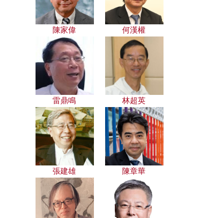
陳家偉
何漢權
雷鼎鳴
林超英
張建雄
陳章華