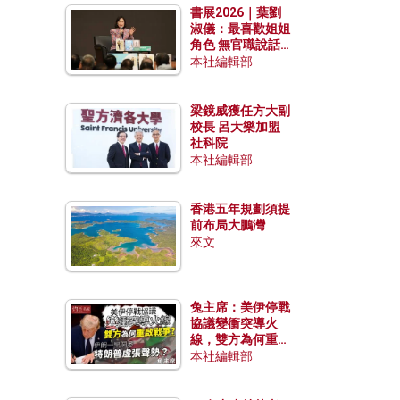
書展2026｜葉劉
淑儀：最喜歡姐姐
角色 無官職說話
包袱少
本社編輯部
梁鏡威獲任方大副
校長 呂大樂加盟
社科院
本社編輯部
香港五年規劃須提
前布局大鵬灣
來文
兔主席：美伊停戰
協議變衝突導火
線，雙方為何重啟
戰爭？伊朗一早洞
本社編輯部
悉特朗普虛張聲
勢？