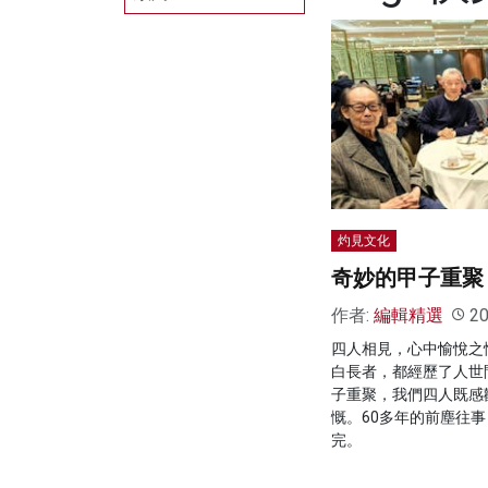
灼見文化
奇妙的甲子重聚
作者:
編輯精選
20
四人相見，心中愉悅之
白長者，都經歷了人世
子重聚，我們四人既感
慨。60多年的前塵往
完。