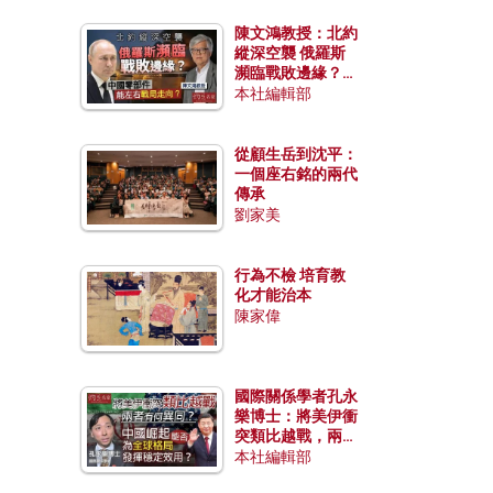
陳文鴻教授：北約
縱深空襲 俄羅斯
瀕臨戰敗邊緣？中
國零部件能左右戰
本社編輯部
局走向？
從顧生岳到沈平：
一個座右銘的兩代
傳承
劉家美
行為不檢 培育教
化才能治本
陳家偉
國際關係學者孔永
樂博士：將美伊衝
突類比越戰，兩者
有何異同？中國崛
本社編輯部
起能否為全球格局