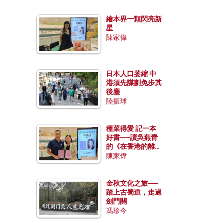
繪本界一顆閃亮新
星
陳家偉
日本人口萎縮 中
港須先謀劃免步其
後塵
陸振球
種菜得愛 記一本
好書──讀吳燕青
的《在香港的離島
種菜》
陳家偉
金秋文化之旅──
踏上古蜀道，走過
劍門關
馮珍今