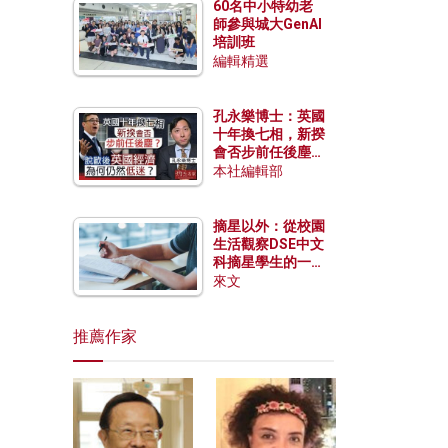
60名中小特幼老
師參與城大GenAI
培訓班
編輯精選
孔永樂博士：英國
十年換七相，新揆
會否步前任後塵？
脫歐後英國經濟為
本社編輯部
何仍然低迷？
摘星以外：從校園
生活觀察DSE中文
科摘星學生的一點
特質
來文
推薦作家