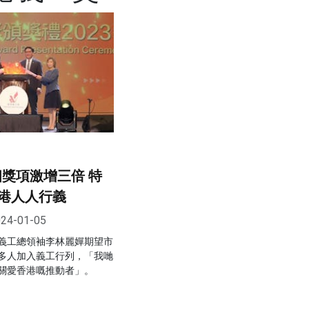
個獎項激增三倍 特
港人人行義
24-01-05
義工總領袖李林麗嬋期望市
多人加入義工行列，「我哋
關愛香港嘅推動者」。