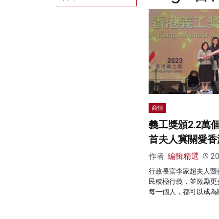
商情
義工獎頒2.2萬
首夫人冀關愛香
作者:
編輯精選
20
行政長官李家超夫人暨
民積極行義，並激勵更
每一個人，都可以成為