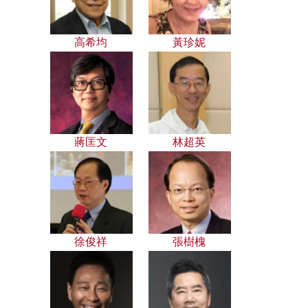
高希均
黃珍妮
蔣匡文
林超英
徐俊祥
張樹槐