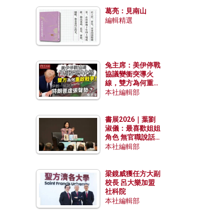
發揮穩定效用？
葛亮：見南山
編輯精選
兔主席：美伊停戰
協議變衝突導火
線，雙方為何重啟
戰爭？伊朗一早洞
本社編輯部
悉特朗普虛張聲
勢？
書展2026｜葉劉
淑儀：最喜歡姐姐
角色 無官職說話
包袱少
本社編輯部
梁鏡威獲任方大副
校長 呂大樂加盟
社科院
本社編輯部