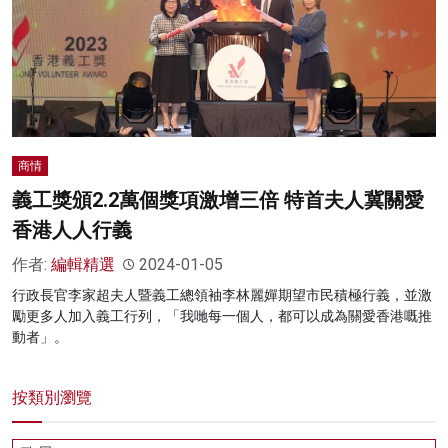
商情
義工獎頒2.2萬個獎項激增三倍 特首夫人冀關愛
香港人人行義
作者:
編輯精選
2024-01-05
行政長官李家超夫人暨義工總領袖李林麗嬋期望市民積極行義，並激
勵更多人加入義工行列，「我哋每一個人，都可以成為關愛香港嘅推
動者」。
按類別瀏覽