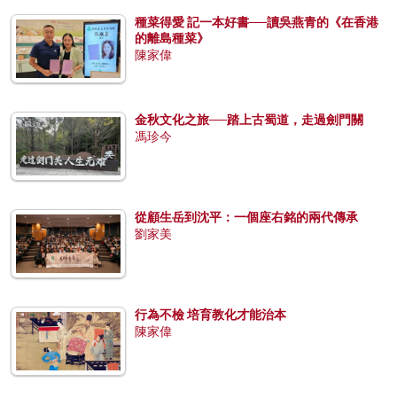
種菜得愛 記一本好書──讀吳燕青的《在香港
的離島種菜》
陳家偉
金秋文化之旅──踏上古蜀道，走過劍門關
馮珍今
從顧生岳到沈平：一個座右銘的兩代傳承
劉家美
行為不檢 培育教化才能治本
陳家偉