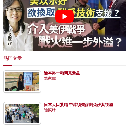
熱門文章
繪本界一顆閃亮新星
陳家偉
日本人口萎縮 中港須先謀劃免步其後塵
陸振球