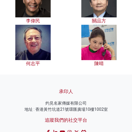
李偉民
關品方
何志平
陳晴
承印人
灼見名家傳媒有限公司
地址 : 香港黃竹坑道21號環匯廣場10樓1002室
追蹤我們的社交平台