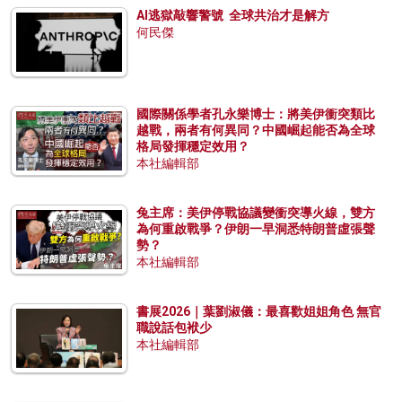
AI逃獄敲響警號 全球共治才是解方
何民傑
國際關係學者孔永樂博士：將美伊衝突類比
越戰，兩者有何異同？中國崛起能否為全球
格局發揮穩定效用？
本社編輯部
兔主席：美伊停戰協議變衝突導火線，雙方
為何重啟戰爭？伊朗一早洞悉特朗普虛張聲
勢？
本社編輯部
書展2026｜葉劉淑儀：最喜歡姐姐角色 無官
職說話包袱少
本社編輯部