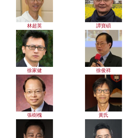
林超英
譚寶碩
徐家健
徐俊祥
張樹槐
黃氏