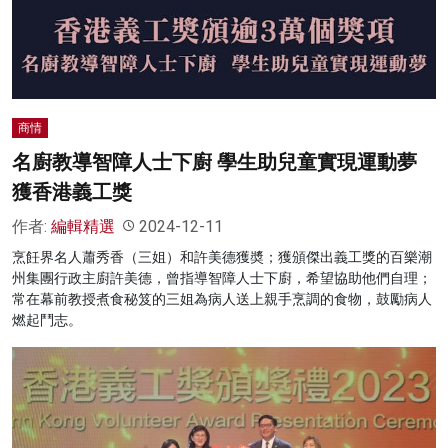
名家榜
灼見活動
關於我們
商情
名廚教導智障人士下廚 學生助兒童實現運動夢
獲香港義工獎
作者:
編輯精選
2024-12-11
烹飪界名人蕭秀香（三姐）和許美德獲奬；獲頒傑出義工獎的百樂潮
州集團行政主廚許美德，曾指導智障人士下廚，希望協助他們自理；
常在幕前教授煮食秘笈的三姐為病人送上親手烹調的食物，鼓勵病人
燃起鬥志。