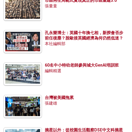
市區再生局範式實現真正的市區重建3.0
張量童
孔永樂博士：英國十年換七相，新揆會否步
前任後塵？脫歐後英國經濟為何仍然低迷？
本社編輯部
60名中小特幼老師參與城大GenAI培訓班
編輯精選
台灣被美國拖累
張建雄
摘星以外：從校園生活觀察DSE中文科摘星