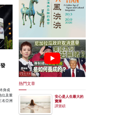
頒發
熱門文章
終身成
地位及重
安心是人生最大的
三名亞洲
寶庫
譚寶碩