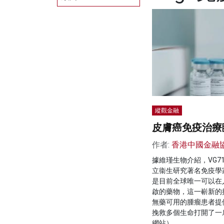
縱觀金融
皮膚癌免疫治療
作者:
香港中國金融
據維瑾生物介紹，VG7
立衞生研究著名免疫學家Da
是目前全球唯一可以在
啟的藥物，這一嶄新的
無藥可用的腫瘤患者提
挽救多個生命打開了一
網站）