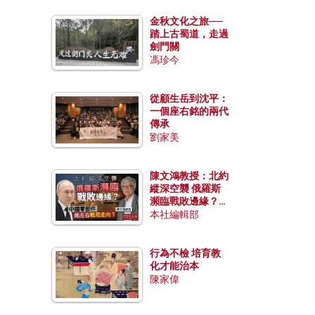
金秋文化之旅──
踏上古蜀道，走過
劍門關
馮珍今
從顧生岳到沈平：
一個座右銘的兩代
傳承
劉家美
陳文鴻教授：北約
縱深空襲 俄羅斯
瀕臨戰敗邊緣？中
國零部件能左右戰
本社編輯部
局走向？
行為不檢 培育教
化才能治本
陳家偉