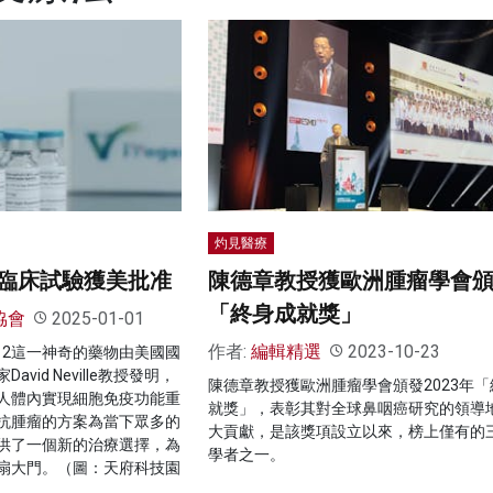
灼見醫療
臨床試驗獲美批准
陳德章教授獲歐洲腫瘤學會
「終身成就獎」
協會
2025-01-01
作者:
編輯精選
2023-10-23
12這一神奇的藥物由美國國
vid Neville教授發明，
陳德章教授獲歐洲腫瘤學會頒發2023年「
人體內實現細胞免疫功能重
就獎」，表彰其對全球鼻咽癌研究的領導
抗腫瘤的方案為當下眾多的
大貢獻，是該獎項設立以來，榜上僅有的
供了一個新的治療選擇，為
學者之一。
扇大門。（圖：天府科技園