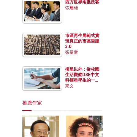
西方世界兩批政客
張建雄
市區再生局範式實
現真正的市區重建
3.0
張量童
摘星以外：從校園
生活觀察DSE中文
科摘星學生的一點
特質
來文
推薦作家