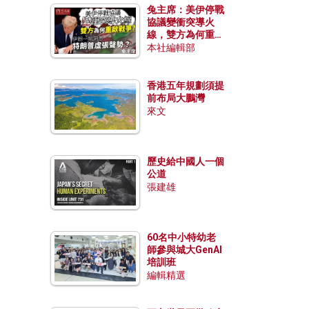
兔主席：美伊停戰
協議變衝突導火
線，雙方為何重啟
戰爭？伊朗一早洞
本社編輯部
悉特朗普虛張聲
勢？
香港五年規劃須提
前布局大鵬灣
來文
歷史給中國人一個
公道
張建雄
60名中小特幼老
師參與城大GenAI
培訓班
編輯精選