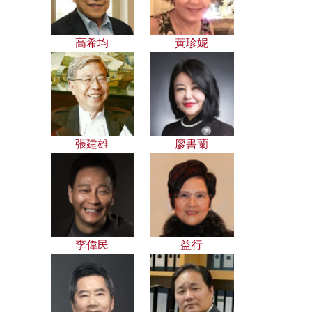
高希均
黃珍妮
張建雄
廖書蘭
李偉民
益行