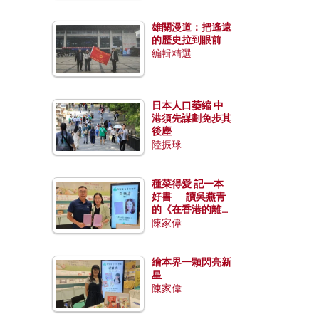
雄關漫道：把遙遠
的歷史拉到眼前
編輯精選
日本人口萎縮 中
港須先謀劃免步其
後塵
陸振球
種菜得愛 記一本
好書──讀吳燕青
的《在香港的離島
種菜》
陳家偉
繪本界一顆閃亮新
星
陳家偉