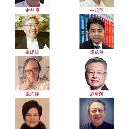
雷鼎鳴
林超英
張建雄
陳章華
張灼祥
劉寧榮