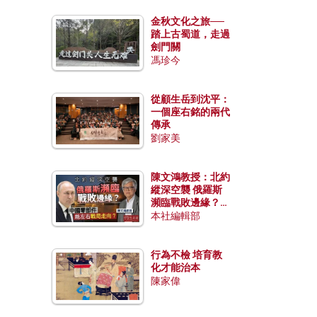
金秋文化之旅──
踏上古蜀道，走過
劍門關
馮珍今
從顧生岳到沈平：
一個座右銘的兩代
傳承
劉家美
陳文鴻教授：北約
縱深空襲 俄羅斯
瀕臨戰敗邊緣？中
國零部件能左右戰
本社編輯部
局走向？
行為不檢 培育教
化才能治本
陳家偉