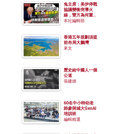
兔主席：美伊停戰
協議變衝突導火
線，雙方為何重啟
戰爭？伊朗一早洞
本社編輯部
悉特朗普虛張聲
勢？
香港五年規劃須提
前布局大鵬灣
來文
歷史給中國人一個
公道
張建雄
60名中小特幼老
師參與城大GenAI
培訓班
編輯精選