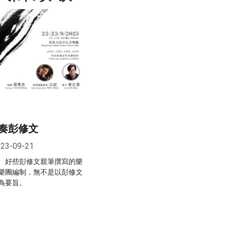
奏彭修文
23-09-21
、好些彭修文親筆撰寫的樂
樂團編制，無不是以彭修文
為要旨。