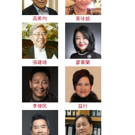
高希均
黃珍妮
張建雄
廖書蘭
李偉民
益行