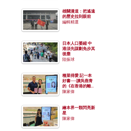
雄關漫道：把遙遠
的歷史拉到眼前
編輯精選
日本人口萎縮 中
港須先謀劃免步其
後塵
陸振球
種菜得愛 記一本
好書──讀吳燕青
的《在香港的離島
種菜》
陳家偉
繪本界一顆閃亮新
星
陳家偉