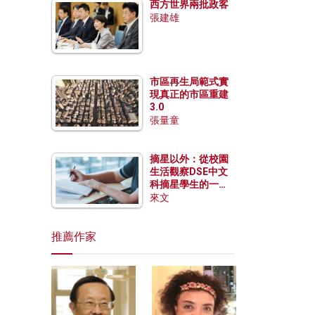
西方世界兩批政客
張建雄
市區再生局範式實
現真正的市區重建
3.0
張量童
摘星以外：從校園
生活觀察DSE中文
科摘星學生的一點
特質
來文
推薦作家