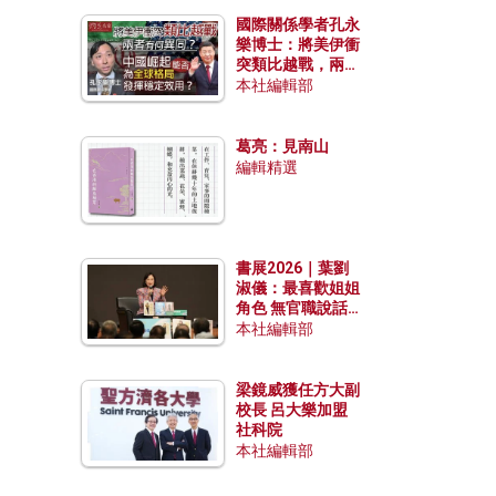
國際關係學者孔永
樂博士：將美伊衝
突類比越戰，兩者
有何異同？中國崛
本社編輯部
起能否為全球格局
發揮穩定效用？
葛亮：見南山
編輯精選
書展2026｜葉劉
淑儀：最喜歡姐姐
角色 無官職說話
包袱少
本社編輯部
梁鏡威獲任方大副
校長 呂大樂加盟
社科院
本社編輯部