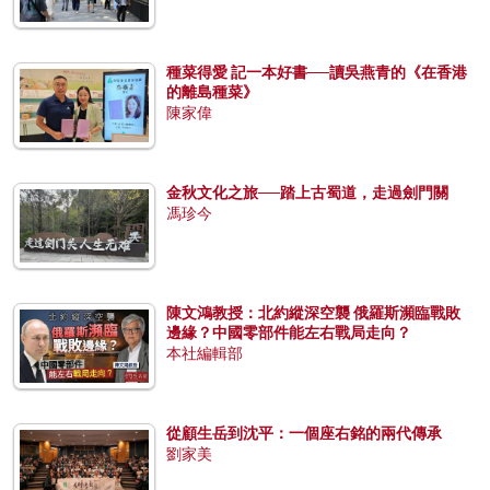
種菜得愛 記一本好書──讀吳燕青的《在香港
的離島種菜》
陳家偉
金秋文化之旅──踏上古蜀道，走過劍門關
馮珍今
陳文鴻教授：北約縱深空襲 俄羅斯瀕臨戰敗
邊緣？中國零部件能左右戰局走向？
本社編輯部
從顧生岳到沈平：一個座右銘的兩代傳承
劉家美