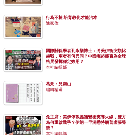
行為不檢 培育教化才能治本
陳家偉
國際關係學者孔永樂博士：將美伊衝突類比
越戰，兩者有何異同？中國崛起能否為全球
格局發揮穩定效用？
本社編輯部
葛亮：見南山
編輯精選
兔主席：美伊停戰協議變衝突導火線，雙方
為何重啟戰爭？伊朗一早洞悉特朗普虛張聲
勢？
本社編輯部