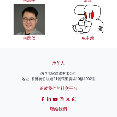
何志平
陳晴
何民傑
兔主席
承印人
灼見名家傳媒有限公司
地址 : 香港黃竹坑道21號環匯廣場10樓1002室
追蹤我們的社交平台
聯絡我們