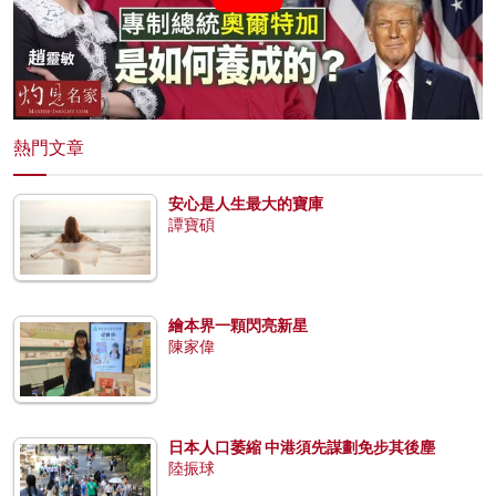
熱門文章
安心是人生最大的寶庫
譚寶碩
繪本界一顆閃亮新星
陳家偉
日本人口萎縮 中港須先謀劃免步其後塵
陸振球