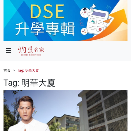
政局
教育
文化
財經
首頁
Tag: 明華大廈
生活
Tag: 明華大廈
健康
商業
科技
影片