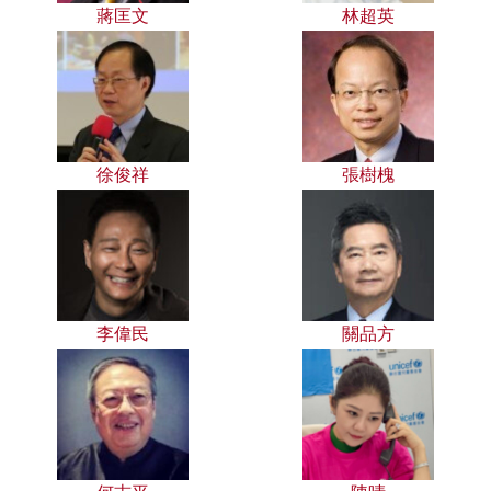
蔣匡文
林超英
徐俊祥
張樹槐
李偉民
關品方