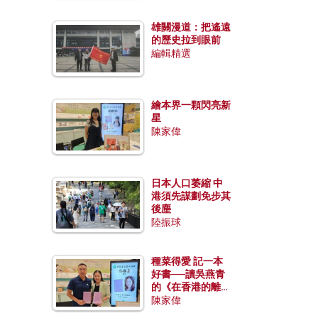
雄關漫道：把遙遠
的歷史拉到眼前
編輯精選
繪本界一顆閃亮新
星
陳家偉
日本人口萎縮 中
港須先謀劃免步其
後塵
陸振球
種菜得愛 記一本
好書──讀吳燕青
的《在香港的離島
種菜》
陳家偉