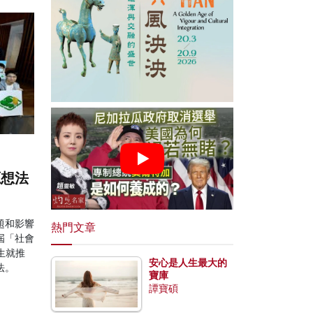
源想法
題和影響
熱門文章
屆「社會
生就推
安心是人生最大的
法。
寶庫
譚寶碩