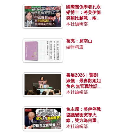
國際關係學者孔永
樂博士：將美伊衝
突類比越戰，兩者
有何異同？中國崛
本社編輯部
起能否為全球格局
發揮穩定效用？
葛亮：見南山
編輯精選
書展2026｜葉劉
淑儀：最喜歡姐姐
角色 無官職說話
包袱少
本社編輯部
兔主席：美伊停戰
協議變衝突導火
線，雙方為何重啟
戰爭？伊朗一早洞
本社編輯部
悉特朗普虛張聲
勢？