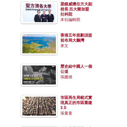
梁鏡威獲任方大副
校長 呂大樂加盟
社科院
本社編輯部
香港五年規劃須提
前布局大鵬灣
來文
歷史給中國人一個
公道
張建雄
市區再生局範式實
現真正的市區重建
3.0
張量童