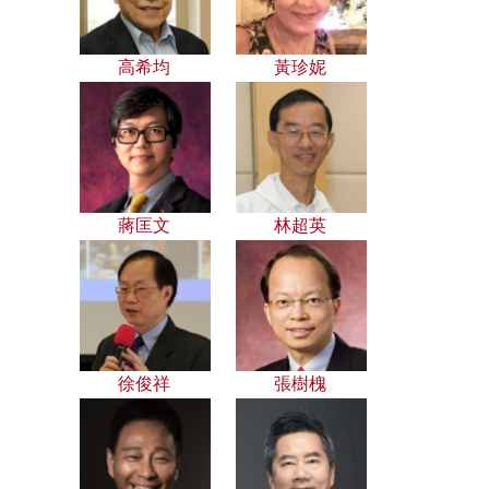
高希均
黃珍妮
蔣匡文
林超英
徐俊祥
張樹槐