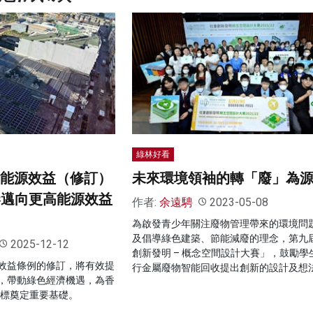
綠林好看
物能源效益（修訂）
未來環境領袖的轉「廢」為
港邁向更高能源效益
作者:
余遠騁
2023-05-08
為啟發青少年關注廢物管理帶來的環境問
及倡導綠色建築、節能減廢的理念，第九
2025-12-12
創新發明 – 概念空間設計大賽」，鼓勵學
效益條例的修訂，將有效提
行金屬廢物智能回收提出創新的設計及想
，帶動綠色經濟機遇，為香
目標奠定重要基礎。