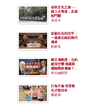
金秋文化之旅──
踏上古蜀道，走過
劍門關
馮珍今
從顧生岳到沈平：
一個座右銘的兩代
傳承
劉家美
陳文鴻教授：北約
縱深空襲 俄羅斯
瀕臨戰敗邊緣？中
國零部件能左右戰
本社編輯部
局走向？
行為不檢 培育教
化才能治本
陳家偉