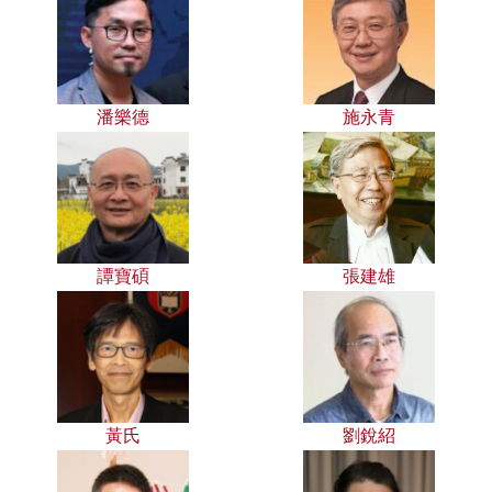
潘樂德
施永青
譚寶碩
張建雄
黃氏
劉銳紹