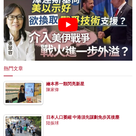
熱門文章
繪本界一顆閃亮新星
陳家偉
日本人口萎縮 中港須先謀劃免步其後塵
陸振球