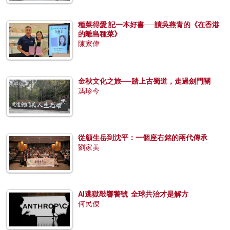
種菜得愛 記一本好書──讀吳燕青的《在香港
的離島種菜》
陳家偉
金秋文化之旅──踏上古蜀道，走過劍門關
馮珍今
從顧生岳到沈平：一個座右銘的兩代傳承
劉家美
AI逃獄敲響警號 全球共治才是解方
何民傑