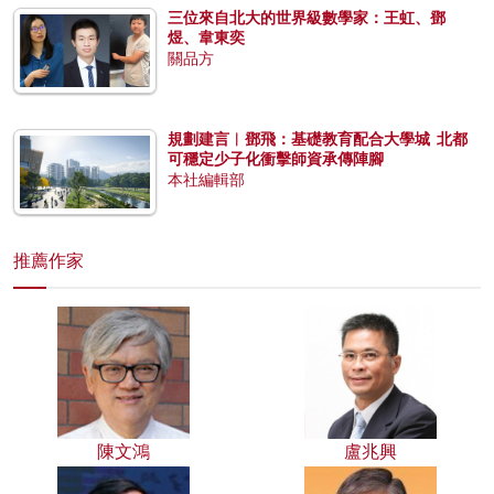
三位來自北大的世界級數學家：王虹、鄧
煜、韋東奕
關品方
規劃建言︱鄧飛：基礎教育配合大學城 北都
可穩定少子化衝擊師資承傳陣腳
本社編輯部
推薦作家
陳文鴻
盧兆興