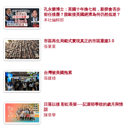
孔永樂博士：英國十年換七相，新揆會否步
前任後塵？脫歐後英國經濟為何仍然低迷？
本社編輯部
市區再生局範式實現真正的市區重建3.0
張量童
台灣被美國拖累
張建雄
日落以後 彩虹長留──記屋邨學校的歲月與情
誼
陳章華