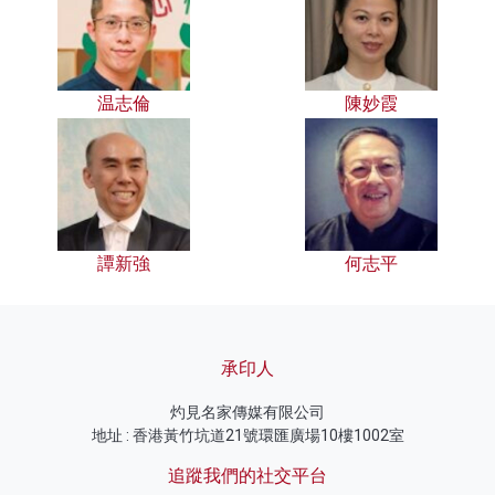
温志倫
陳妙霞
譚新強
何志平
承印人
灼見名家傳媒有限公司
地址 : 香港黃竹坑道21號環匯廣場10樓1002室
追蹤我們的社交平台