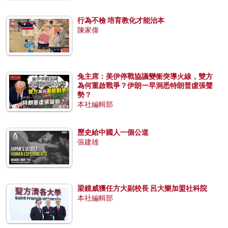
行為不檢 培育教化才能治本
陳家偉
兔主席：美伊停戰協議變衝突導火線，雙方
為何重啟戰爭？伊朗一早洞悉特朗普虛張聲
勢？
本社編輯部
歷史給中國人一個公道
張建雄
梁鏡威獲任方大副校長 呂大樂加盟社科院
本社編輯部