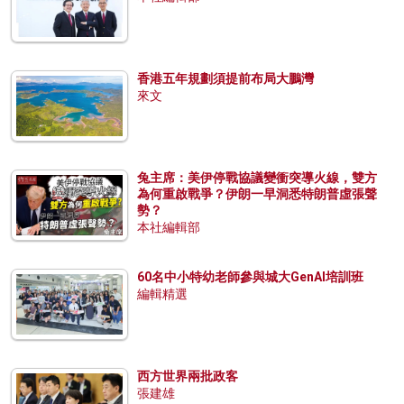
香港五年規劃須提前布局大鵬灣
來文
兔主席：美伊停戰協議變衝突導火線，雙方
為何重啟戰爭？伊朗一早洞悉特朗普虛張聲
勢？
本社編輯部
60名中小特幼老師參與城大GenAI培訓班
編輯精選
西方世界兩批政客
張建雄