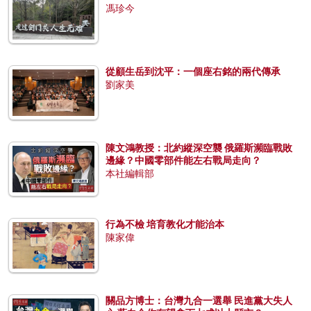
馮珍今
從顧生岳到沈平：一個座右銘的兩代傳承
劉家美
陳文鴻教授：北約縱深空襲 俄羅斯瀕臨戰敗
邊緣？中國零部件能左右戰局走向？
本社編輯部
行為不檢 培育教化才能治本
陳家偉
關品方博士：台灣九合一選舉 民進黨大失人