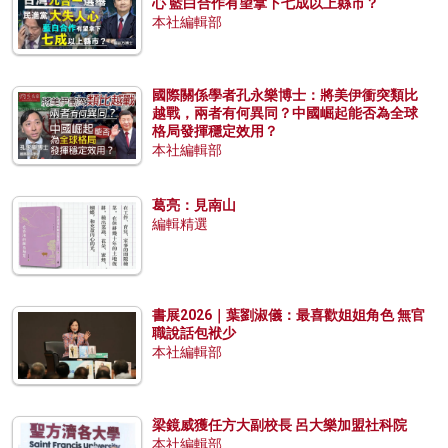
心 藍白合作有望拿下七成以上縣市？
本社編輯部
國際關係學者孔永樂博士：將美伊衝突類比
越戰，兩者有何異同？中國崛起能否為全球
格局發揮穩定效用？
本社編輯部
葛亮：見南山
編輯精選
書展2026｜葉劉淑儀：最喜歡姐姐角色 無官
職說話包袱少
本社編輯部
梁鏡威獲任方大副校長 呂大樂加盟社科院
本社編輯部