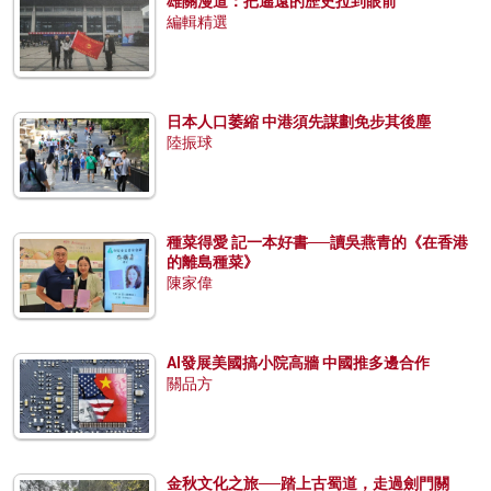
雄關漫道：把遙遠的歷史拉到眼前
編輯精選
日本人口萎縮 中港須先謀劃免步其後塵
陸振球
種菜得愛 記一本好書──讀吳燕青的《在香港
的離島種菜》
陳家偉
AI發展美國搞小院高牆 中國推多邊合作
關品方
金秋文化之旅──踏上古蜀道，走過劍門關