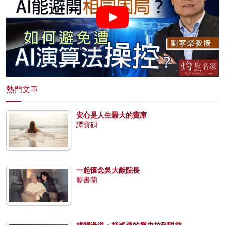
熱門文章
安心是人生最大的寶庫
譚寶碩
一起懷念吳大猷院長
廖書蘭