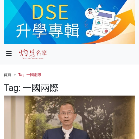
政局
教育
文化
財經
首頁
Tag: 一國兩際
生活
Tag: 一國兩際
健康
商業
科技
影片