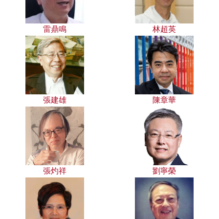
雷鼎鳴
林超英
張建雄
陳章華
張灼祥
劉寧榮