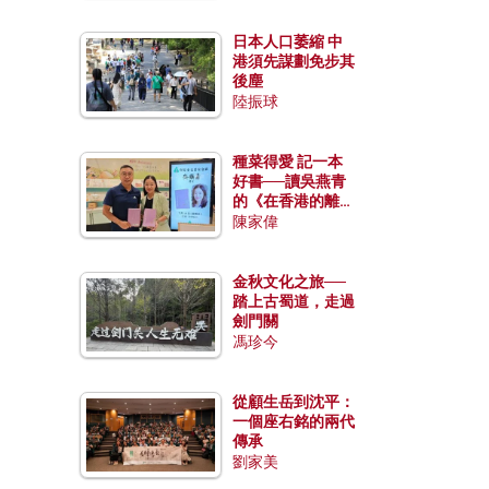
日本人口萎縮 中
港須先謀劃免步其
後塵
陸振球
種菜得愛 記一本
好書──讀吳燕青
的《在香港的離島
種菜》
陳家偉
金秋文化之旅──
踏上古蜀道，走過
劍門關
馮珍今
從顧生岳到沈平：
一個座右銘的兩代
傳承
劉家美