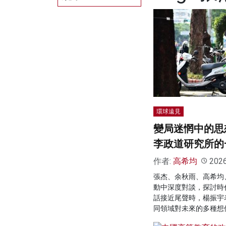
環球遠見
變局迷惘中的思
李政道研究所的
作者:
高希均
202
張杰、余秋雨、高希均
動中深度對談，探討時
話接近尾聲時，楊振宇
同領域對未來的多種想