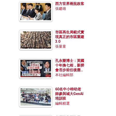
西方世界兩批政客
張建雄
市區再生局範式實
現真正的市區重建
3.0
張量童
孔永樂博士：英國
十年換七相，新揆
會否步前任後塵？
脫歐後英國經濟為
本社編輯部
何仍然低迷？
60名中小特幼老
師參與城大GenAI
培訓班
編輯精選