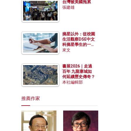
台灣被美國拖累
張建雄
摘星以外：從校園
生活觀察DSE中文
科摘星學生的一點
特質
來文
書展2026｜走過
百年 九龍寨城如
何延續歷史傳奇？
本社編輯部
推薦作家