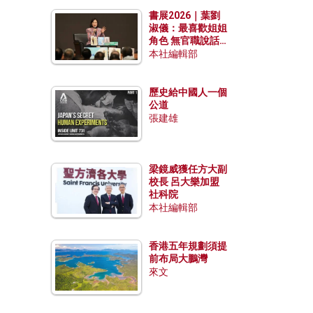
勢？
書展2026｜葉劉
淑儀：最喜歡姐姐
角色 無官職說話
包袱少
本社編輯部
歷史給中國人一個
公道
張建雄
梁鏡威獲任方大副
校長 呂大樂加盟
社科院
本社編輯部
香港五年規劃須提
前布局大鵬灣
來文