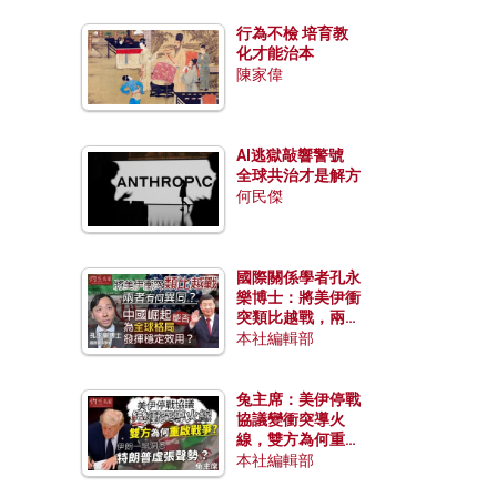
行為不檢 培育教
化才能治本
陳家偉
AI逃獄敲響警號
全球共治才是解方
何民傑
國際關係學者孔永
樂博士：將美伊衝
突類比越戰，兩者
有何異同？中國崛
本社編輯部
起能否為全球格局
發揮穩定效用？
兔主席：美伊停戰
協議變衝突導火
線，雙方為何重啟
戰爭？伊朗一早洞
本社編輯部
悉特朗普虛張聲