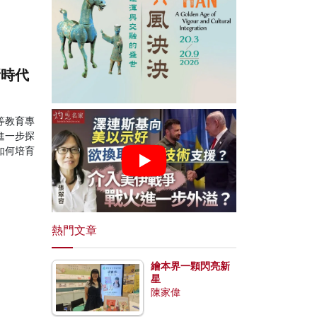
新時代
等教育專
進一步探
如何培育
熱門文章
繪本界一顆閃亮新
星
陳家偉