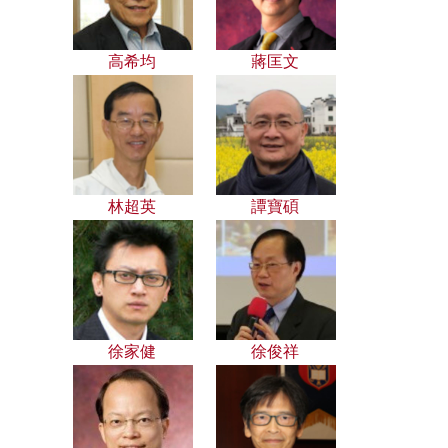
高希均
蔣匡文
林超英
譚寶碩
徐家健
徐俊祥