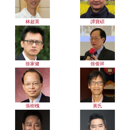
林超英
譚寶碩
徐家健
徐俊祥
張樹槐
黃氏