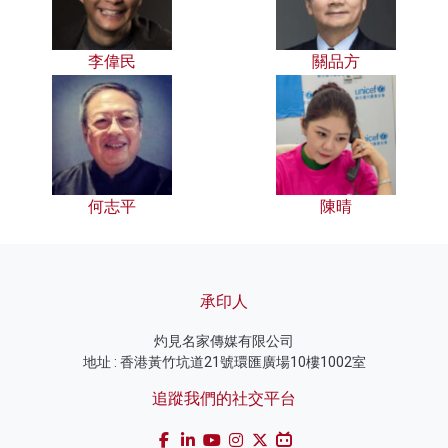
李偉民
關品方
何志平
陳晴
承印人
灼見名家傳媒有限公司
地址 : 香港黃竹坑道21號環匯廣場10樓1002室
追蹤我們的社交平台