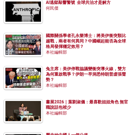
AI逃獄敲響警號 全球共治才是解方
何民傑
國際關係學者孔永樂博士：將美伊衝突類比
越戰，兩者有何異同？中國崛起能否為全球
格局發揮穩定效用？
本社編輯部
兔主席：美伊停戰協議變衝突導火線，雙方
為何重啟戰爭？伊朗一早洞悉特朗普虛張聲
勢？
本社編輯部
書展2026｜葉劉淑儀：最喜歡姐姐角色 無官
職說話包袱少
本社編輯部