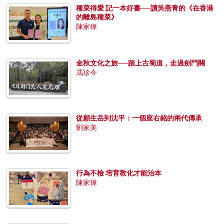
種菜得愛 記一本好書──讀吳燕青的《在香港
的離島種菜》
陳家偉
金秋文化之旅──踏上古蜀道，走過劍門關
馮珍今
從顧生岳到沈平：一個座右銘的兩代傳承
劉家美
行為不檢 培育教化才能治本
陳家偉