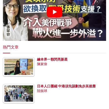
熱門文章
繪本界一顆閃亮新星
陳家偉
日本人口萎縮 中港須先謀劃免步其後塵
陸振球