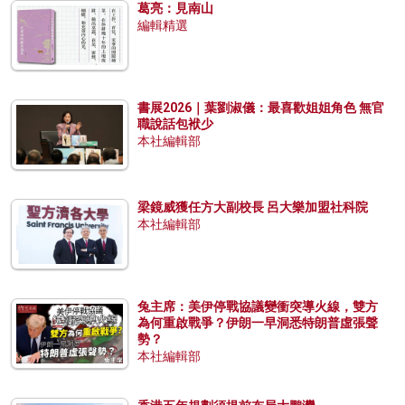
葛亮：見南山
編輯精選
書展2026｜葉劉淑儀：最喜歡姐姐角色 無官
職說話包袱少
本社編輯部
梁鏡威獲任方大副校長 呂大樂加盟社科院
本社編輯部
兔主席：美伊停戰協議變衝突導火線，雙方
為何重啟戰爭？伊朗一早洞悉特朗普虛張聲
勢？
本社編輯部