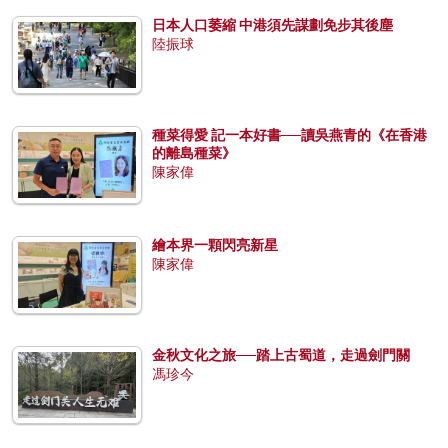
日本人口萎縮 中港須先謀劃免步其後塵
陸振球
種菜得愛 記一本好書──讀吳燕青的《在香港
的離島種菜》
陳家偉
繪本界一顆閃亮新星
陳家偉
金秋文化之旅──踏上古蜀道，走過劍門關
馮珍今