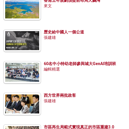
香港五年規劃須提前布局大鵬灣
來文
歷史給中國人一個公道
張建雄
60名中小特幼老師參與城大GenAI培訓班
編輯精選
西方世界兩批政客
張建雄
市區再生局範式實現真正的市區重建3.0