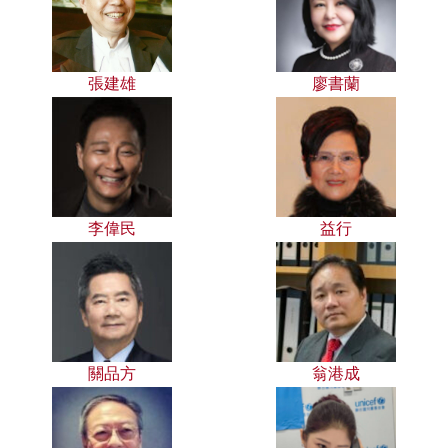
張建雄
廖書蘭
李偉民
益行
關品方
翁港成