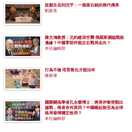
從顧生岳到沈平：一個座右銘的兩代傳承
劉家美
陳文鴻教授：北約縱深空襲 俄羅斯瀕臨戰敗
邊緣？中國零部件能左右戰局走向？
本社編輯部
行為不檢 培育教化才能治本
陳家偉
國際關係學者孔永樂博士：將美伊衝突類比
越戰，兩者有何異同？中國崛起能否為全球
格局發揮穩定效用？
本社編輯部