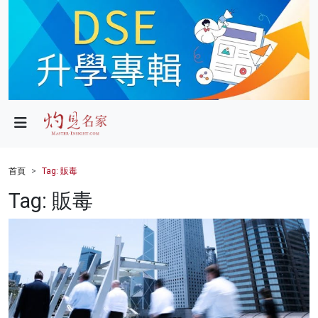
政局
教育
文化
財經
首頁
Tag: 販毒
生活
Tag: 販毒
健康
商業
科技
影片