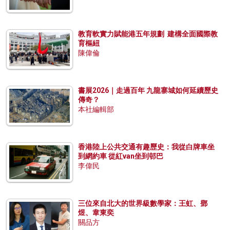
教育軟實力賦能港五年規劃 建構全面國際教
育樞紐
陳偉倫
書展2026｜走過百年 九龍寨城如何延續歷史
傳奇？
本社編輯部
香港陸上公共交通有趣歷史：我從白牌車坐
到網約車 從紅van坐到邨巴
李偉民
三位來自北大的世界級數學家：王虹、鄧
煜、韋東奕
關品方