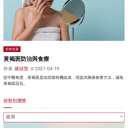
名家榜
灼見活動
關於我們
杏林世家
黃褐斑防治與食療
作者:
羅頌慧
2021-04-19
從中醫角度，黃褐斑是由四個有機組成，現提供兩個食療方法，減免
黃褐斑惡化。
按類別瀏覽
政局