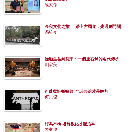
陳家偉
金秋文化之旅──踏上古蜀道，走過劍門關
馮珍今
從顧生岳到沈平：一個座右銘的兩代傳承
劉家美
AI逃獄敲響警號 全球共治才是解方
何民傑
行為不檢 培育教化才能治本
陳家偉