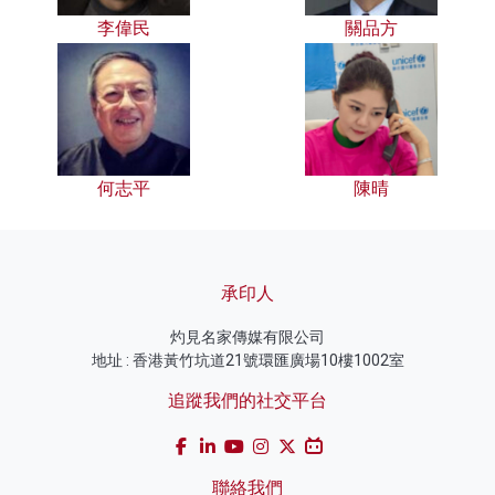
李偉民
關品方
何志平
陳晴
承印人
灼見名家傳媒有限公司
地址 : 香港黃竹坑道21號環匯廣場10樓1002室
追蹤我們的社交平台
聯絡我們