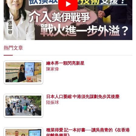
熱門文章
繪本界一顆閃亮新星
陳家偉
日本人口萎縮 中港須先謀劃免步其後塵
陸振球
種菜得愛 記一本好書──讀吳燕青的《在香港
的離島種菜》