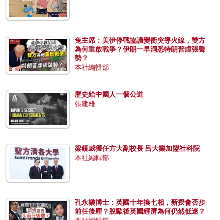
兔主席：美伊停戰協議變衝突導火線，雙方
為何重啟戰爭？伊朗一早洞悉特朗普虛張聲
勢？
本社編輯部
歷史給中國人一個公道
張建雄
梁鏡威獲任方大副校長 呂大樂加盟社科院
本社編輯部
孔永樂博士：英國十年換七相，新揆會否步
前任後塵？脫歐後英國經濟為何仍然低迷？