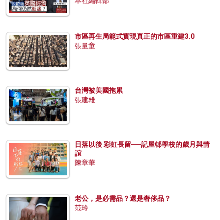
本社編輯部
市區再生局範式實現真正的市區重建3.0
張量童
台灣被美國拖累
張建雄
日落以後 彩虹長留──記屋邨學校的歲月與情
誼
陳章華
老公，是必需品？還是奢侈品？
范玲