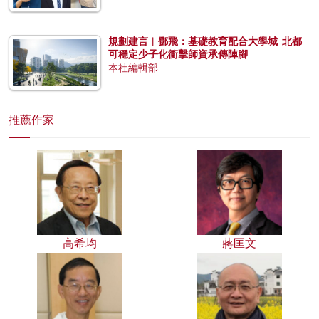
規劃建言︱鄧飛：基礎教育配合大學城 北都
可穩定少子化衝擊師資承傳陣腳
本社編輯部
推薦作家
高希均
蔣匡文