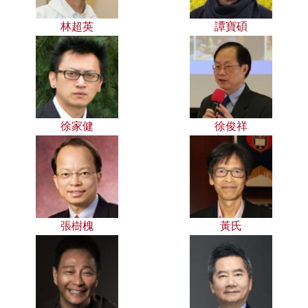
林超英
譚寶碩
徐家健
徐俊祥
張樹槐
黃氏