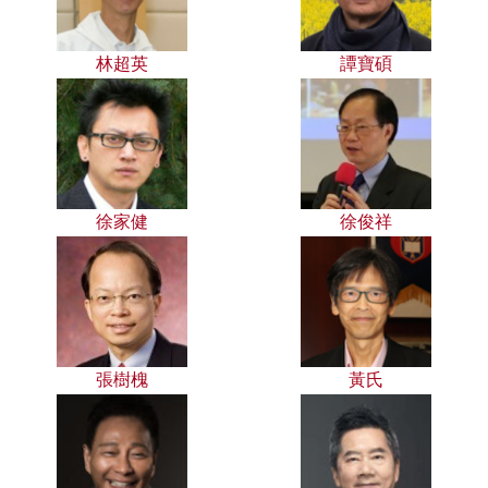
林超英
譚寶碩
徐家健
徐俊祥
張樹槐
黃氏