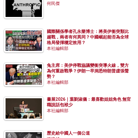
何民傑
國際關係學者孔永樂博士：將美伊衝突類比
越戰，兩者有何異同？中國崛起能否為全球
格局發揮穩定效用？
本社編輯部
兔主席：美伊停戰協議變衝突導火線，雙方
為何重啟戰爭？伊朗一早洞悉特朗普虛張聲
勢？
本社編輯部
書展2026｜葉劉淑儀：最喜歡姐姐角色 無官
職說話包袱少
本社編輯部
歷史給中國人一個公道