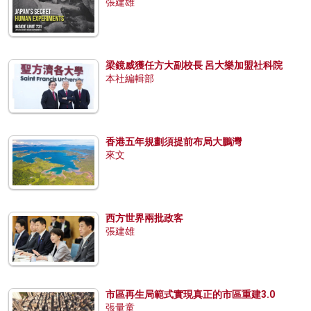
張建雄
梁鏡威獲任方大副校長 呂大樂加盟社科院
本社編輯部
香港五年規劃須提前布局大鵬灣
來文
西方世界兩批政客
張建雄
市區再生局範式實現真正的市區重建3.0
張量童