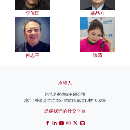
李偉民
關品方
何志平
陳晴
承印人
灼見名家傳媒有限公司
地址 : 香港黃竹坑道21號環匯廣場10樓1002室
追蹤我們的社交平台