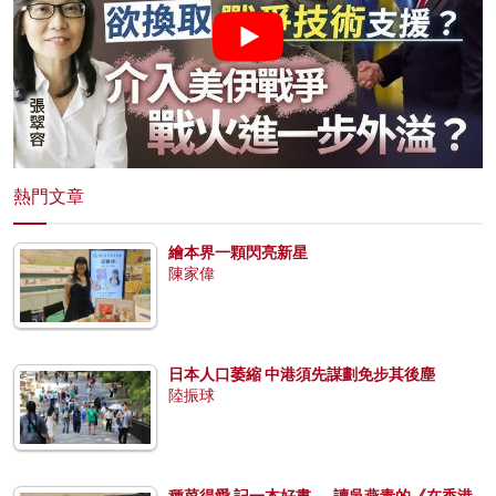
熱門文章
繪本界一顆閃亮新星
陳家偉
日本人口萎縮 中港須先謀劃免步其後塵
陸振球