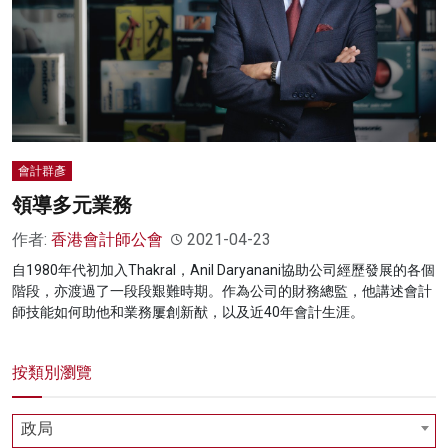
名家榜
灼見活動
關於我們
會計群彥
領導多元業務
作者:
香港會計師公會
2021-04-23
自1980年代初加入Thakral，Anil Daryanani協助公司經歷發展的各個
階段，亦渡過了一段段艱難時期。作為公司的財務總監，他講述會計
師技能如何助他和業務屢創新猷，以及近40年會計生涯。
按類別瀏覽
政局