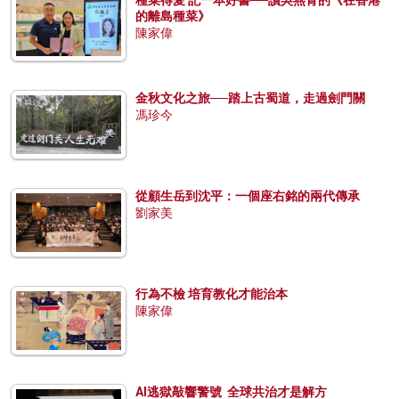
種菜得愛 記一本好書──讀吳燕青的《在香港
的離島種菜》
陳家偉
金秋文化之旅──踏上古蜀道，走過劍門關
馮珍今
從顧生岳到沈平：一個座右銘的兩代傳承
劉家美
行為不檢 培育教化才能治本
陳家偉
AI逃獄敲響警號 全球共治才是解方