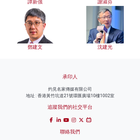
譚新強
謝淑芬
鄧建文
沈建光
承印人
灼見名家傳媒有限公司
地址 : 香港黃竹坑道21號環匯廣場10樓1002室
追蹤我們的社交平台
聯絡我們