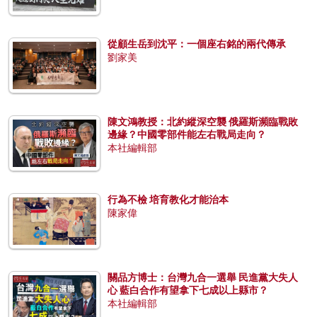
從顧生岳到沈平：一個座右銘的兩代傳承
劉家美
陳文鴻教授：北約縱深空襲 俄羅斯瀕臨戰敗
邊緣？中國零部件能左右戰局走向？
本社編輯部
行為不檢 培育教化才能治本
陳家偉
關品方博士：台灣九合一選舉 民進黨大失人
心 藍白合作有望拿下七成以上縣市？
本社編輯部