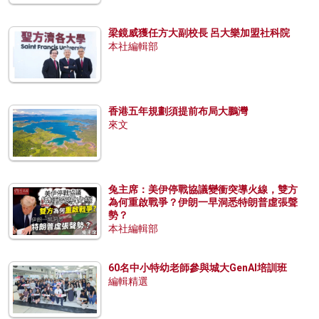
梁鏡威獲任方大副校長 呂大樂加盟社科院
本社編輯部
香港五年規劃須提前布局大鵬灣
來文
兔主席：美伊停戰協議變衝突導火線，雙方
為何重啟戰爭？伊朗一早洞悉特朗普虛張聲
勢？
本社編輯部
60名中小特幼老師參與城大GenAI培訓班
編輯精選