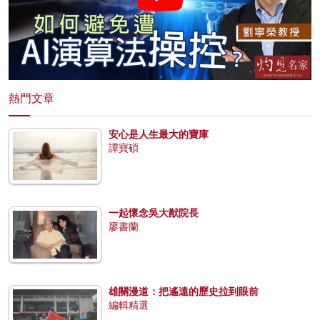
熱門文章
安心是人生最大的寶庫
譚寶碩
一起懷念吳大猷院長
廖書蘭
雄關漫道：把遙遠的歷史拉到眼前
編輯精選