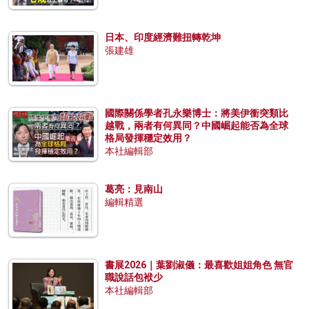
日本、印度經濟難扭轉乾坤
張建雄
國際關係學者孔永樂博士：將美伊衝突類比
越戰，兩者有何異同？中國崛起能否為全球
格局發揮穩定效用？
本社編輯部
葛亮：見南山
編輯精選
書展2026｜葉劉淑儀：最喜歡姐姐角色 無官
職說話包袱少
本社編輯部