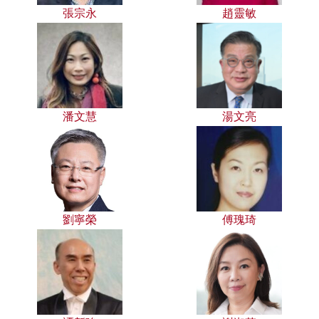
張宗永
趙靈敏
潘文慧
湯文亮
劉寧榮
傅瑰琦