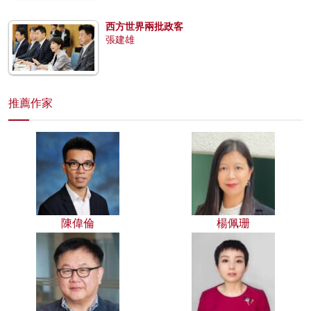
西方世界兩批政客
張建雄
推薦作家
陳偉倫
楊佩珊