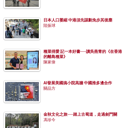
日本人口萎縮 中港須先謀劃免步其後塵
陸振球
種菜得愛 記一本好書──讀吳燕青的《在香港
的離島種菜》
陳家偉
AI發展美國搞小院高牆 中國推多邊合作
關品方
金秋文化之旅──踏上古蜀道，走過劍門關
馮珍今