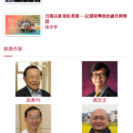
日落以後 彩虹長留──記屋邨學校的歲月與情
誼
陳章華
推薦作家
高希均
蔣匡文