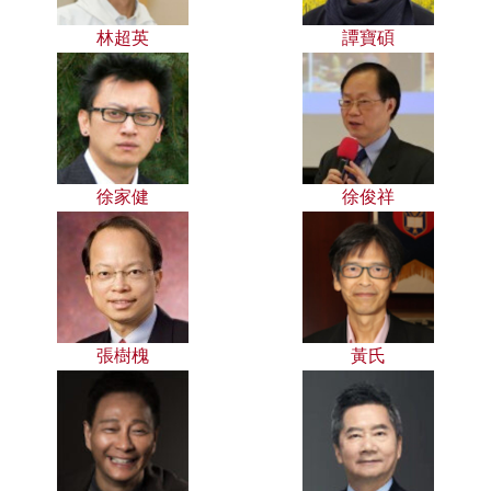
林超英
譚寶碩
徐家健
徐俊祥
張樹槐
黃氏