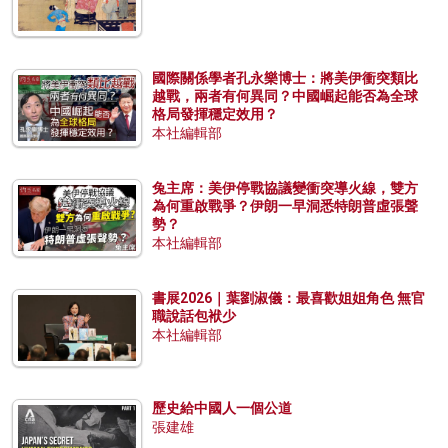
國際關係學者孔永樂博士：將美伊衝突類比
越戰，兩者有何異同？中國崛起能否為全球
格局發揮穩定效用？
本社編輯部
兔主席：美伊停戰協議變衝突導火線，雙方
為何重啟戰爭？伊朗一早洞悉特朗普虛張聲
勢？
本社編輯部
書展2026｜葉劉淑儀：最喜歡姐姐角色 無官
職說話包袱少
本社編輯部
歷史給中國人一個公道
張建雄