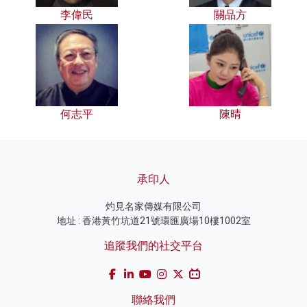
李偉民
關品方
何志平
陳晴
承印人
灼見名家傳媒有限公司
地址 : 香港黃竹坑道21號環匯廣場10樓1002室
追蹤我們的社交平台
聯絡我們