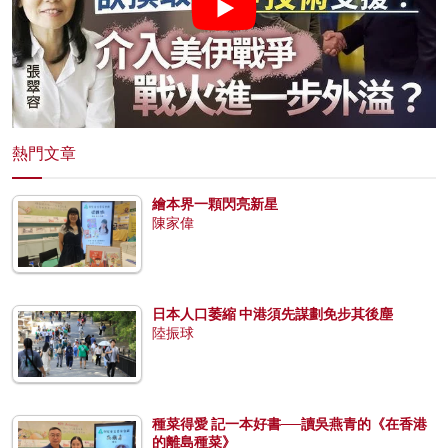
熱門文章
繪本界一顆閃亮新星
陳家偉
日本人口萎縮 中港須先謀劃免步其後塵
陸振球
種菜得愛 記一本好書──讀吳燕青的《在香港
的離島種菜》