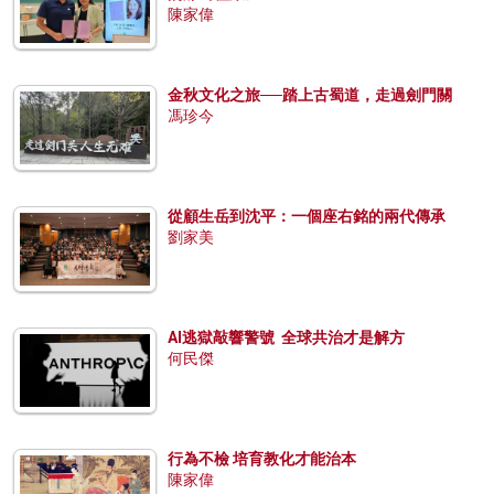
陳家偉
金秋文化之旅──踏上古蜀道，走過劍門關
馮珍今
從顧生岳到沈平：一個座右銘的兩代傳承
劉家美
AI逃獄敲響警號 全球共治才是解方
何民傑
行為不檢 培育教化才能治本
陳家偉