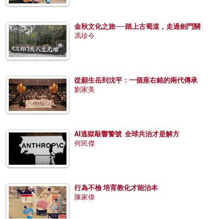
金秋文化之旅──踏上古蜀道，走過劍門關
馮珍今
從顧生岳到沈平：一個座右銘的兩代傳承
劉家美
AI逃獄敲響警號 全球共治才是解方
何民傑
行為不檢 培育教化才能治本
陳家偉