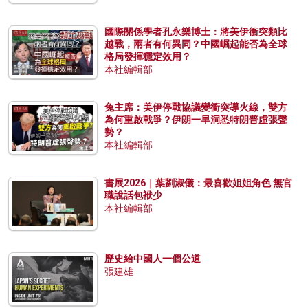
國際關係學者孔永樂博士：將美伊衝突類比
越戰，兩者有何異同？中國崛起能否為全球
格局發揮穩定效用？
本社編輯部
兔主席：美伊停戰協議變衝突導火線，雙方
為何重啟戰爭？伊朗一早洞悉特朗普虛張聲
勢？
本社編輯部
書展2026｜葉劉淑儀：最喜歡姐姐角色 無官
職說話包袱少
本社編輯部
歷史給中國人一個公道
張建雄