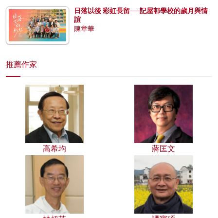
日落以後 彩虹長留──記屋邨學校的歲月與情
誼
陳章華
推薦作家
高希均
蔣匡文