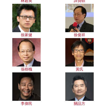
林超英
譚寶碩
徐家健
徐俊祥
張樹槐
黃氏
李偉民
關品方