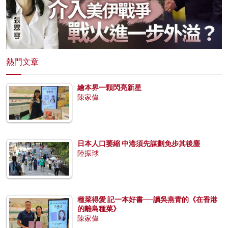
熱門文章
繪本界一顆閃亮新星
陳家偉
日本人口萎縮 中港須先謀劃免步其後塵
陸振球
種菜得愛 記一本好書──讀吳燕青的《在香港
的離島種菜》
陳家偉