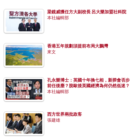
梁鏡威獲任方大副校長 呂大樂加盟社科院
本社編輯部
香港五年規劃須提前布局大鵬灣
來文
孔永樂博士：英國十年換七相，新揆會否步
前任後塵？脫歐後英國經濟為何仍然低迷？
本社編輯部
西方世界兩批政客
張建雄