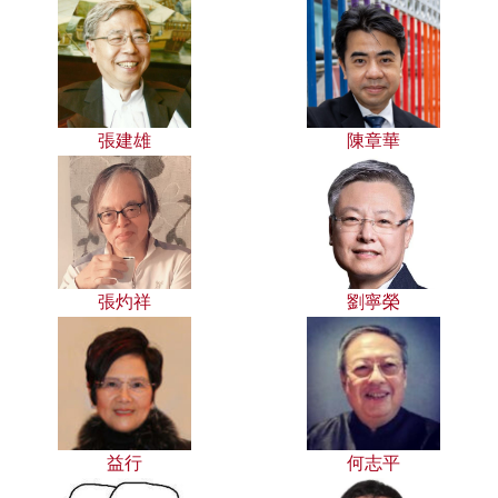
張建雄
陳章華
張灼祥
劉寧榮
益行
何志平