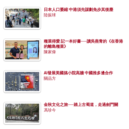
日本人口萎縮 中港須先謀劃免步其後塵
陸振球
種菜得愛 記一本好書──讀吳燕青的《在香港
的離島種菜》
陳家偉
AI發展美國搞小院高牆 中國推多邊合作
關品方
金秋文化之旅──踏上古蜀道，走過劍門關
馮珍今