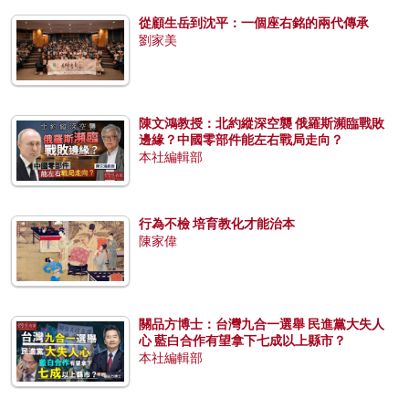
從顧生岳到沈平：一個座右銘的兩代傳承
劉家美
陳文鴻教授：北約縱深空襲 俄羅斯瀕臨戰敗
邊緣？中國零部件能左右戰局走向？
本社編輯部
行為不檢 培育教化才能治本
陳家偉
關品方博士：台灣九合一選舉 民進黨大失人
心 藍白合作有望拿下七成以上縣市？
本社編輯部