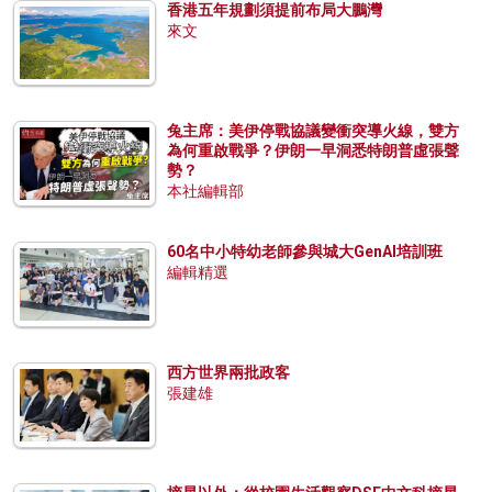
香港五年規劃須提前布局大鵬灣
來文
兔主席：美伊停戰協議變衝突導火線，雙方
為何重啟戰爭？伊朗一早洞悉特朗普虛張聲
勢？
本社編輯部
60名中小特幼老師參與城大GenAI培訓班
編輯精選
西方世界兩批政客
張建雄