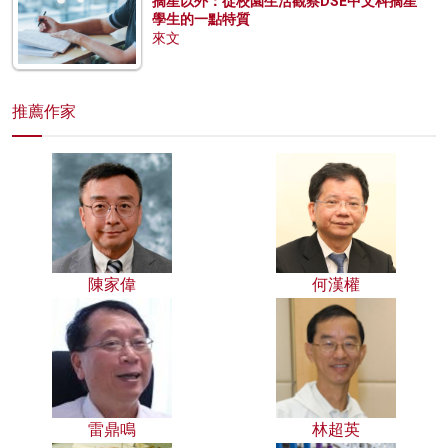
摘星以外：從校園生活觀察DSE中文科摘星
學生的一點特質
來文
推薦作家
陳家偉
何漢權
雷鼎鳴
林超英