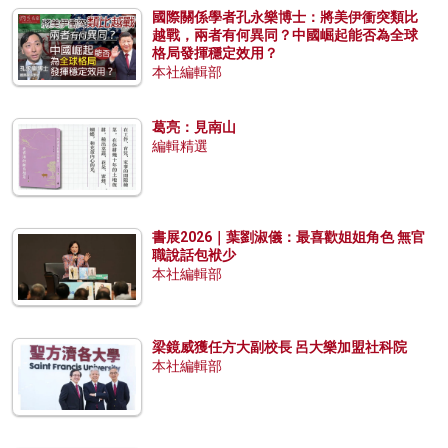
國際關係學者孔永樂博士：將美伊衝突類比
越戰，兩者有何異同？中國崛起能否為全球
格局發揮穩定效用？
本社編輯部
葛亮：見南山
編輯精選
書展2026｜葉劉淑儀：最喜歡姐姐角色 無官
職說話包袱少
本社編輯部
梁鏡威獲任方大副校長 呂大樂加盟社科院
本社編輯部