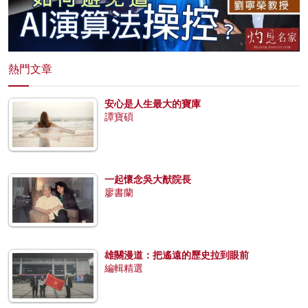
熱門文章
安心是人生最大的寶庫
譚寶碩
一起懷念吳大猷院長
廖書蘭
雄關漫道：把遙遠的歷史拉到眼前
編輯精選