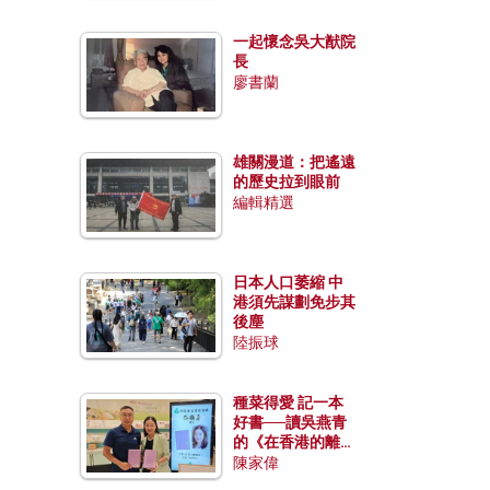
一起懷念吳大猷院
長
廖書蘭
雄關漫道：把遙遠
的歷史拉到眼前
編輯精選
日本人口萎縮 中
港須先謀劃免步其
後塵
陸振球
種菜得愛 記一本
好書──讀吳燕青
的《在香港的離島
種菜》
陳家偉