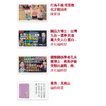
行為不檢 培育教
化才能治本
陳家偉
關品方博士：台灣
九合一選舉 民進
黨大失人心 藍白
合作有望拿下七成
本社編輯部
以上縣市？
國際關係學者孔永
樂博士：將美伊衝
突類比越戰，兩者
有何異同？中國崛
本社編輯部
起能否為全球格局
發揮穩定效用？
葛亮：見南山
編輯精選