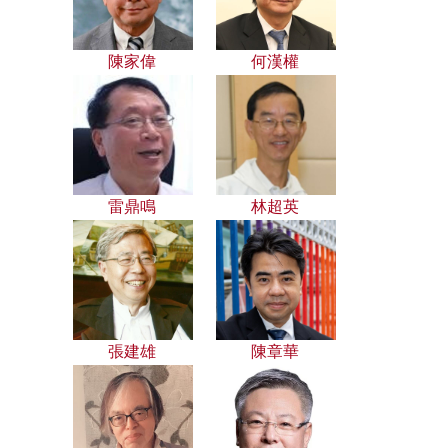
陳家偉
何漢權
雷鼎鳴
林超英
張建雄
陳章華