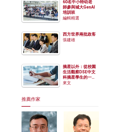
60名中小特幼老
師參與城大GenAI
培訓班
編輯精選
西方世界兩批政客
張建雄
摘星以外：從校園
生活觀察DSE中文
科摘星學生的一點
特質
來文
推薦作家