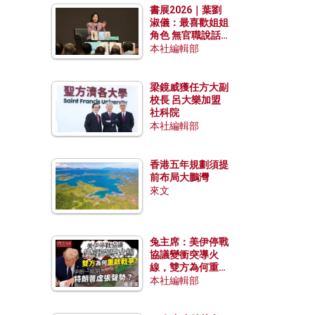
書展2026｜葉劉
淑儀：最喜歡姐姐
角色 無官職說話
包袱少
本社編輯部
梁鏡威獲任方大副
校長 呂大樂加盟
社科院
本社編輯部
香港五年規劃須提
前布局大鵬灣
來文
兔主席：美伊停戰
協議變衝突導火
線，雙方為何重啟
戰爭？伊朗一早洞
本社編輯部
悉特朗普虛張聲
勢？