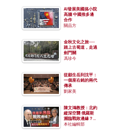
AI發展美國搞小院
高牆 中國推多邊
合作
關品方
金秋文化之旅──
踏上古蜀道，走過
劍門關
馮珍今
從顧生岳到沈平：
一個座右銘的兩代
傳承
劉家美
陳文鴻教授：北約
縱深空襲 俄羅斯
瀕臨戰敗邊緣？中
國零部件能左右戰
本社編輯部
局走向？