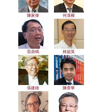
陳家偉
何漢權
雷鼎鳴
林超英
張建雄
陳章華