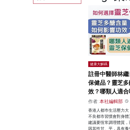
健康大解碼
註冊中醫師林繼
保健品？靈芝多
效？哪類人適合
作者:
本社編輯部
香港人都巿生活壓力大
不良都市習慣會對身體
建議要恆常調理體質，
因其性甘、平，具有養