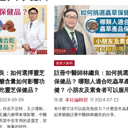
健康大解碼
良：如何選擇靈芝
註冊中醫師林繼良：如何挑
醣含量如何影響功
保健品？ 哪類人適合吃蟲草
吃靈芝保健品？
健？ 小朋友及素食者可以服
2024-09-09
作者:
本社編輯部
2024-07-22
，作息不定時，又少運動，
有什麼方法可以提高免疫力？什麼是冬蟲
五臟六腑帶來壞影響。中醫
起來聽聽註冊中醫師林繼良的分享。
而當中至常用的是靈芝，皆
生、無毒的特性。