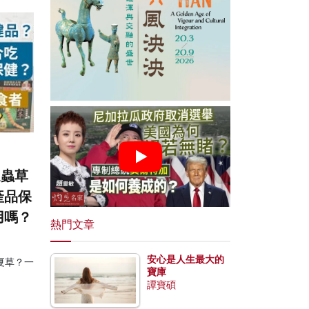
選蟲草
產品保
用嗎？
熱門文章
安心是人生最大的
夏草？一
寶庫
譚寶碩