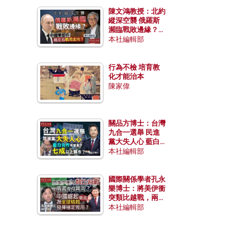
陳文鴻教授：北約
縱深空襲 俄羅斯
瀕臨戰敗邊緣？中
國零部件能左右戰
本社編輯部
局走向？
行為不檢 培育教
化才能治本
陳家偉
關品方博士：台灣
九合一選舉 民進
黨大失人心 藍白
合作有望拿下七成
本社編輯部
以上縣市？
國際關係學者孔永
樂博士：將美伊衝
突類比越戰，兩者
有何異同？中國崛
本社編輯部
起能否為全球格局
發揮穩定效用？