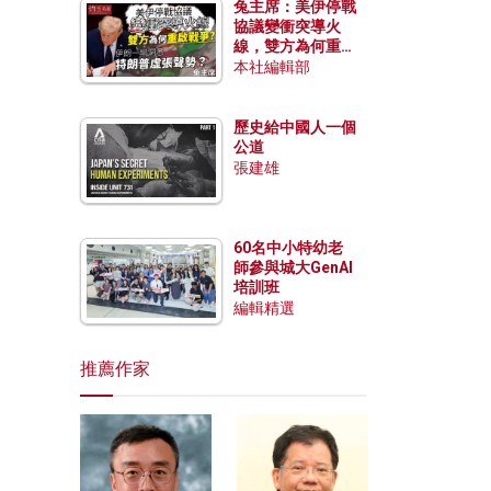
兔主席：美伊停戰
協議變衝突導火
線，雙方為何重啟
戰爭？伊朗一早洞
本社編輯部
悉特朗普虛張聲
勢？
歷史給中國人一個
公道
張建雄
60名中小特幼老
師參與城大GenAI
培訓班
編輯精選
推薦作家