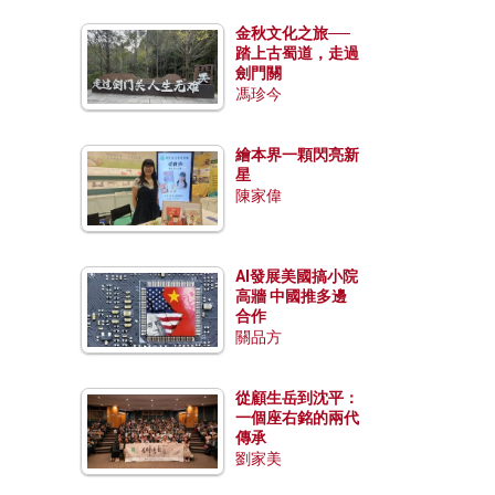
金秋文化之旅──
踏上古蜀道，走過
劍門關
馮珍今
繪本界一顆閃亮新
星
陳家偉
AI發展美國搞小院
高牆 中國推多邊
合作
關品方
從顧生岳到沈平：
一個座右銘的兩代
傳承
劉家美