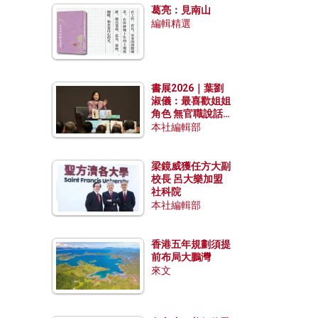
葛亮：見南山
編輯精選
書展2026｜葉劉
淑儀：最喜歡姐姐
角色 無官職說話
包袱少
本社編輯部
梁鏡威獲任方大副
校長 呂大樂加盟
社科院
本社編輯部
香港五年規劃須提
前布局大鵬灣
來文