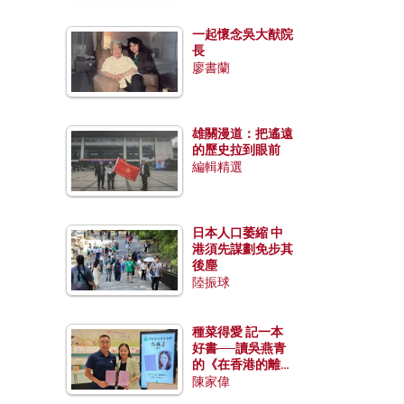
一起懷念吳大猷院
長
廖書蘭
雄關漫道：把遙遠
的歷史拉到眼前
編輯精選
日本人口萎縮 中
港須先謀劃免步其
後塵
陸振球
種菜得愛 記一本
好書──讀吳燕青
的《在香港的離島
種菜》
陳家偉