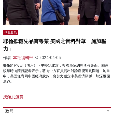
名家榜
灼見活動
關於我們
灼見政治
耶倫抵穗先品嘗粵菜 美國之音料對華「施加壓
力」
作者:
本社編輯部
2024-04-05
耶倫將於6日（周六）下午轉到北京，與國務院總理李強會面。耶倫
較早時向隨行記者表示，將向中方官員提出討論產能過剩問題。她重
申，美國無意同中國經濟脫鈎，會努力穩定中美經濟關係，加深兩國
溝通。
按類別瀏覽
政局