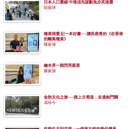
日本人口萎縮 中港須先謀劃免步其後塵
陸振球
種菜得愛 記一本好書──讀吳燕青的《在香港
的離島種菜》
陳家偉
繪本界一顆閃亮新星
陳家偉
金秋文化之旅──踏上古蜀道，走過劍門關
馮珍今
從顧生岳到沈平：一個座右銘的兩代傳承