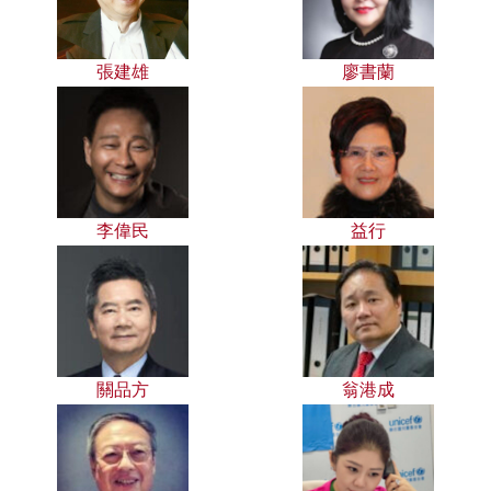
張建雄
廖書蘭
李偉民
益行
關品方
翁港成