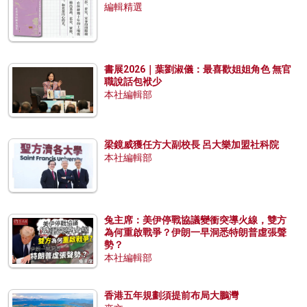
編輯精選
書展2026｜葉劉淑儀：最喜歡姐姐角色 無官
職說話包袱少
本社編輯部
梁鏡威獲任方大副校長 呂大樂加盟社科院
本社編輯部
兔主席：美伊停戰協議變衝突導火線，雙方
為何重啟戰爭？伊朗一早洞悉特朗普虛張聲
勢？
本社編輯部
香港五年規劃須提前布局大鵬灣