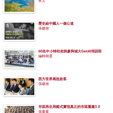
來文
歷史給中國人一個公道
張建雄
60名中小特幼老師參與城大GenAI培訓班
編輯精選
西方世界兩批政客
張建雄
市區再生局範式實現真正的市區重建3.0
張量童