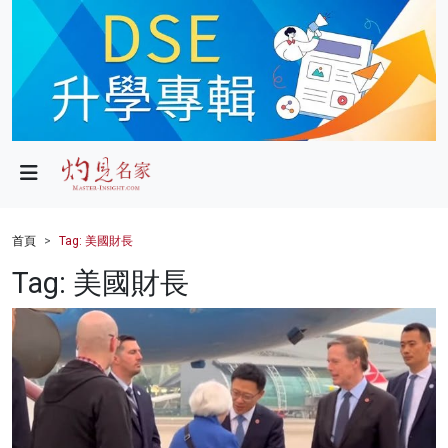
政局
教育
文化
財經
首頁
Tag: 美國財長
生活
Tag: 美國財長
健康
商業
科技
影片