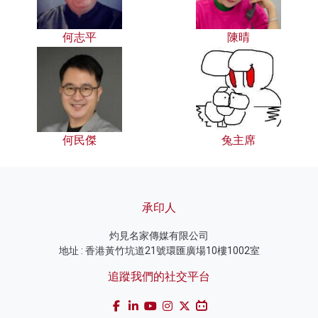
何志平
陳晴
何民傑
兔主席
承印人
灼見名家傳媒有限公司
地址 : 香港黃竹坑道21號環匯廣場10樓1002室
追蹤我們的社交平台