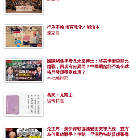
行為不檢 培育教化才能治本
陳家偉
國際關係學者孔永樂博士：將美伊衝突類比
越戰，兩者有何異同？中國崛起能否為全球
格局發揮穩定效用？
本社編輯部
葛亮：見南山
編輯精選
兔主席：美伊停戰協議變衝突導火線，雙方
為何重啟戰爭？伊朗一早洞悉特朗普虛張聲