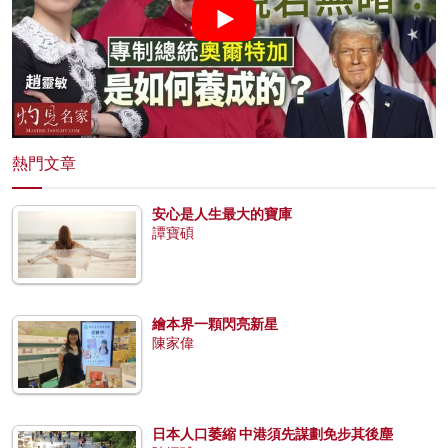
熱門文章
安心是人生最大的寶庫
譚寶碩
繪本界一顆閃亮新星
陳家偉
日本人口萎縮 中港須先謀劃免步其後塵