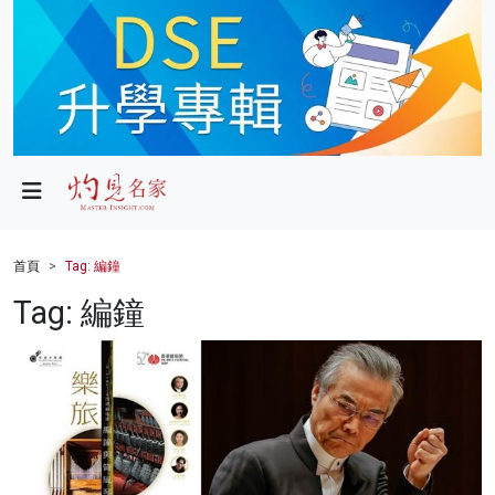
政局
教育
文化
財經
首頁
Tag: 編鐘
生活
Tag: 編鐘
健康
商業
科技
影片