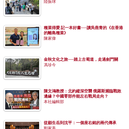
陸振球
種菜得愛 記一本好書──讀吳燕青的《在香港
的離島種菜》
陳家偉
金秋文化之旅──踏上古蜀道，走過劍門關
馮珍今
陳文鴻教授：北約縱深空襲 俄羅斯瀕臨戰敗
邊緣？中國零部件能左右戰局走向？
本社編輯部
從顧生岳到沈平：一個座右銘的兩代傳承
劉家美