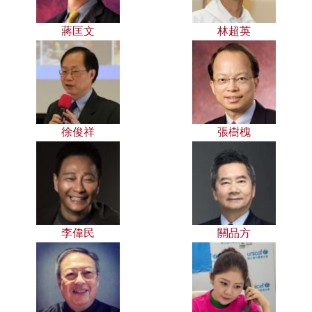
蔣匡文
林超英
徐俊祥
張樹槐
李偉民
關品方