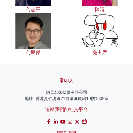
何志平
陳晴
何民傑
兔主席
承印人
灼見名家傳媒有限公司
地址 : 香港黃竹坑道21號環匯廣場10樓1002室
追蹤我們的社交平台
聯絡我們