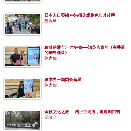
日本人口萎縮 中港須先謀劃免步其後塵
陸振球
種菜得愛 記一本好書──讀吳燕青的《在香港
的離島種菜》
陳家偉
繪本界一顆閃亮新星
陳家偉
金秋文化之旅──踏上古蜀道，走過劍門關
馮珍今