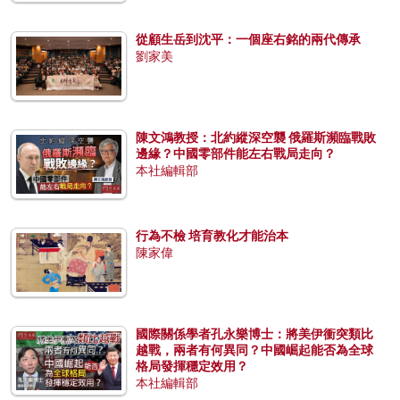
從顧生岳到沈平：一個座右銘的兩代傳承
劉家美
陳文鴻教授：北約縱深空襲 俄羅斯瀕臨戰敗
邊緣？中國零部件能左右戰局走向？
本社編輯部
行為不檢 培育教化才能治本
陳家偉
國際關係學者孔永樂博士：將美伊衝突類比
越戰，兩者有何異同？中國崛起能否為全球
格局發揮穩定效用？
本社編輯部