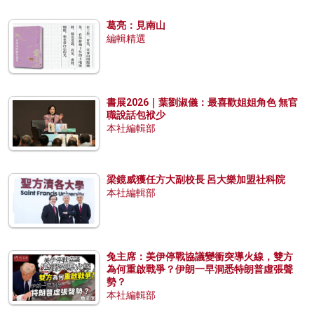
葛亮：見南山
編輯精選
書展2026｜葉劉淑儀：最喜歡姐姐角色 無官
職說話包袱少
本社編輯部
梁鏡威獲任方大副校長 呂大樂加盟社科院
本社編輯部
兔主席：美伊停戰協議變衝突導火線，雙方
為何重啟戰爭？伊朗一早洞悉特朗普虛張聲
勢？
本社編輯部