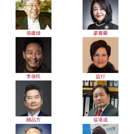
張建雄
廖書蘭
李偉民
益行
關品方
翁港成