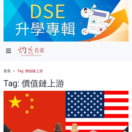
政局
教育
文化
財經
首頁
Tag: 價值鏈上游
生活
Tag: 價值鏈上游
健康
商業
科技
影片