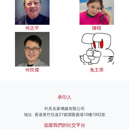
何志平
陳晴
何民傑
兔主席
承印人
灼見名家傳媒有限公司
地址 : 香港黃竹坑道21號環匯廣場10樓1002室
追蹤我們的社交平台