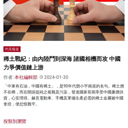
名家榜
灼見活動
關於我們
灼見報道
稀土戰紀：由內陸鬥到深海 諸國相機而攻 中國
力爭價值鏈上游
作者:
本社編輯部
2024-01-30
「中東有石油，中國有稀土」，是90年代鄧小平南巡的名句。稀土價
不在稀，而在開採提純之複雜及污染，發達國家長期享受中國廉價供
貨，心安理得。赫見電動車、手機及軍備生產必需的稀土金屬被中國
拿捏，便忿恨難平。
按類別瀏覽