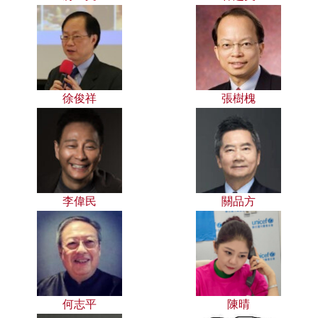
徐俊祥
張樹槐
李偉民
關品方
何志平
陳晴