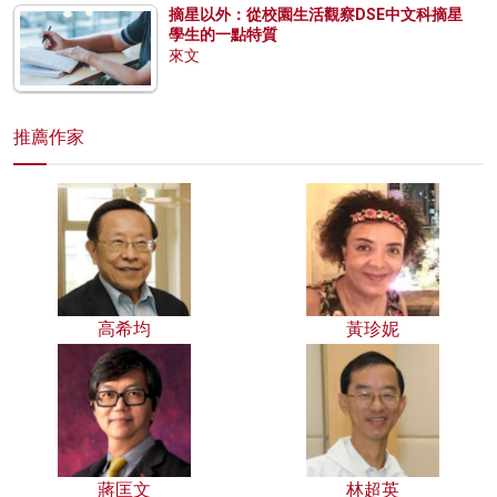
摘星以外：從校園生活觀察DSE中文科摘星
學生的一點特質
來文
推薦作家
高希均
黃珍妮
蔣匡文
林超英