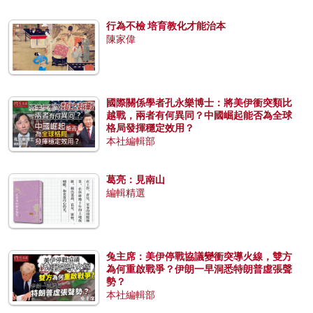
行為不檢 培育教化才能治本
陳家偉
國際關係學者孔永樂博士：將美伊衝突類比
越戰，兩者有何異同？中國崛起能否為全球
格局發揮穩定效用？
本社編輯部
葛亮：見南山
編輯精選
兔主席：美伊停戰協議變衝突導火線，雙方
為何重啟戰爭？伊朗一早洞悉特朗普虛張聲
勢？
本社編輯部