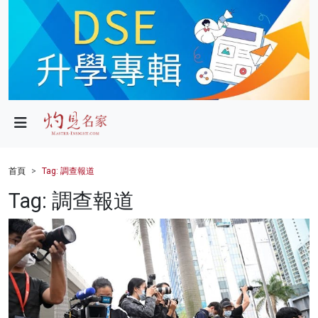
政局
教育
文化
財經
首頁
Tag: 調查報道
生活
Tag: 調查報道
健康
商業
科技
影片