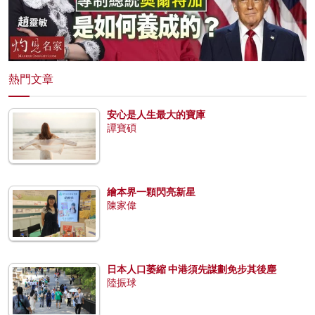
熱門文章
安心是人生最大的寶庫
譚寶碩
繪本界一顆閃亮新星
陳家偉
日本人口萎縮 中港須先謀劃免步其後塵
陸振球