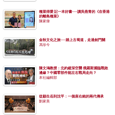
種菜得愛 記一本好書──讀吳燕青的《在香港
的離島種菜》
陳家偉
金秋文化之旅──踏上古蜀道，走過劍門關
馮珍今
陳文鴻教授：北約縱深空襲 俄羅斯瀕臨戰敗
邊緣？中國零部件能左右戰局走向？
本社編輯部
從顧生岳到沈平：一個座右銘的兩代傳承
劉家美