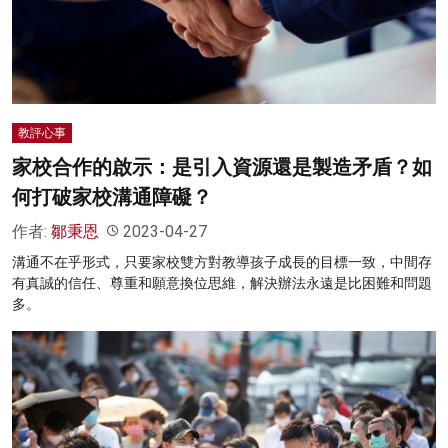
教評心事
家校合作的啟示：是引入資源還是製造矛盾？如
何打破家校溝通障礙？
作者:
鄒秉恩
2023-04-27
溝通不在乎形式，只要家校雙方對教導孩子成長的目標一致，中間存
有真誠的信任、尊重和願意換位思維，解決辦法永遠是比困難和問題
多。