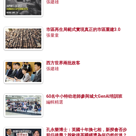
張建雄
市區再生局範式實現真正的市區重建3.0
張量童
西方世界兩批政客
張建雄
60名中小特幼老師參與城大GenAI培訓班
編輯精選
孔永樂博士：英國十年換七相，新揆會否步
前任後塵？脫歐後英國經濟為何仍然低迷？