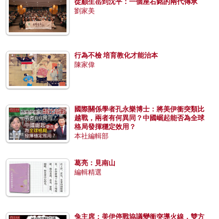
從顧生岳到沈平：一個座右銘的兩代傳承
劉家美
行為不檢 培育教化才能治本
陳家偉
國際關係學者孔永樂博士：將美伊衝突類比
越戰，兩者有何異同？中國崛起能否為全球
格局發揮穩定效用？
本社編輯部
葛亮：見南山
編輯精選
兔主席：美伊停戰協議變衝突導火線，雙方