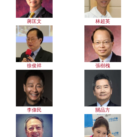
蔣匡文
林超英
徐俊祥
張樹槐
李偉民
關品方