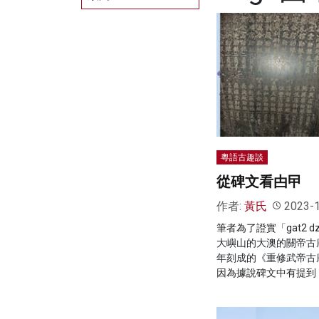
粵語古趣談
從碑文看甴曱
作者:
黃氏
2023-
筆者為了證實「gat2 
大嶼山的大澳的關帝古
年刻成的《重修武帝古
因為據說碑文中有提到