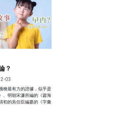
論？
12-03
幾種最有力的證據，似乎是
》、明朝宋濂所編的《篇海
清初的吳任臣編纂的《字彙