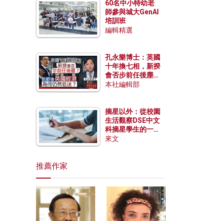
60名中小特幼老
師參與城大GenAI
培訓班
編輯精選
孔永樂博士：英國
十年換七相，新揆
會否步前任後塵？
脫歐後英國經濟為
本社編輯部
何仍然低迷？
摘星以外：從校園
生活觀察DSE中文
科摘星學生的一點
特質
來文
推薦作家