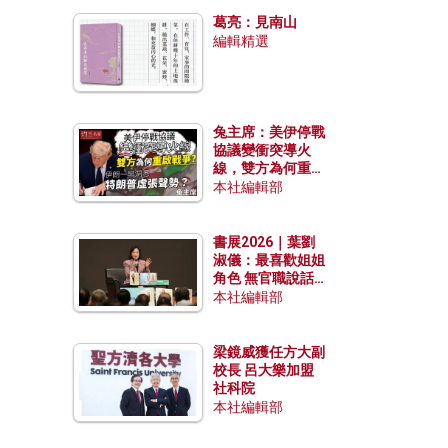
發揮穩定效用？
葛亮：見南山
編輯精選
兔主席：美伊停戰
協議變衝突導火
線，雙方為何重啟
戰爭？伊朗一早洞
本社編輯部
悉特朗普虛張聲
勢？
書展2026｜葉劉
淑儀：最喜歡姐姐
角色 無官職說話
包袱少
本社編輯部
梁鏡威獲任方大副
校長 呂大樂加盟
社科院
本社編輯部