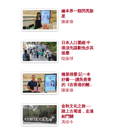
繪本界一顆閃亮新
星
陳家偉
日本人口萎縮 中
港須先謀劃免步其
後塵
陸振球
種菜得愛 記一本
好書──讀吳燕青
的《在香港的離島
種菜》
陳家偉
金秋文化之旅──
踏上古蜀道，走過
劍門關
馮珍今