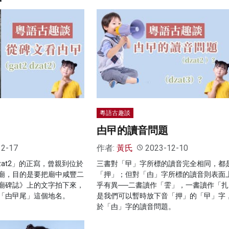
粵語古趣談
甴曱的讀音問題
12-17
作者:
黃氏
2023-12-10
dzat2」的正寫，曾親到位於
三書對「曱」字所標的讀音完全相同，都
廟，目的是要把廟中咸豐二
「押」；但對「甴」字所標的讀音則表面
廟碑誌》上的文字拍下來，
乎有異──二書讀作「霅」，一書讀作「扎
「甴曱尾」這個地名。
是我們可以暫時放下音「押」的「曱」字
於「甴」字的讀音問題。