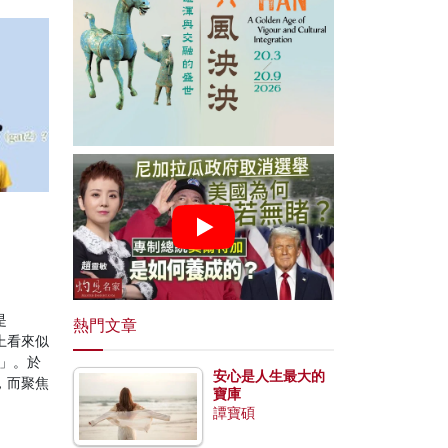
是
熱門文章
上看來似
」。於
安心是人生最大的
，而聚焦
寶庫
譚寶碩