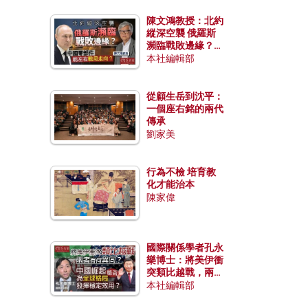
陳文鴻教授：北約
縱深空襲 俄羅斯
瀕臨戰敗邊緣？中
國零部件能左右戰
本社編輯部
局走向？
從顧生岳到沈平：
一個座右銘的兩代
傳承
劉家美
行為不檢 培育教
化才能治本
陳家偉
國際關係學者孔永
樂博士：將美伊衝
突類比越戰，兩者
有何異同？中國崛
本社編輯部
起能否為全球格局