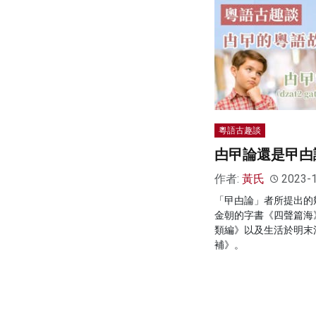
粵語古趣談
甴曱論還是曱甴
作者:
黃氏
2023-
「曱甴論」者所提出的
金朝的字書《四聲篇海
類編》以及生活於明末
補》。