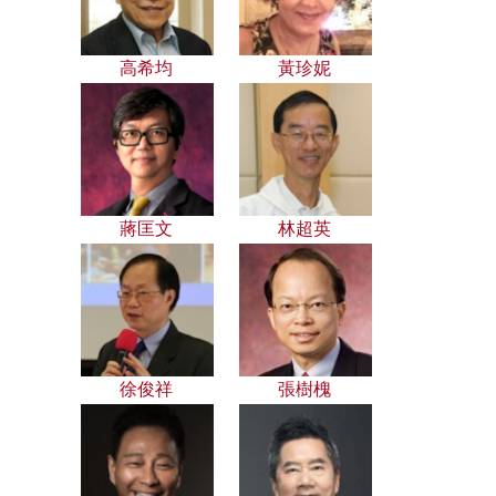
高希均
黃珍妮
蔣匡文
林超英
徐俊祥
張樹槐