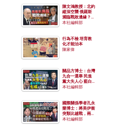
陳文鴻教授：北約
縱深空襲 俄羅斯
瀕臨戰敗邊緣？中
國零部件能左右戰
本社編輯部
局走向？
行為不檢 培育教
化才能治本
陳家偉
關品方博士：台灣
九合一選舉 民進
黨大失人心 藍白
合作有望拿下七成
本社編輯部
以上縣市？
國際關係學者孔永
樂博士：將美伊衝
突類比越戰，兩者
有何異同？中國崛
本社編輯部
起能否為全球格局
發揮穩定效用？