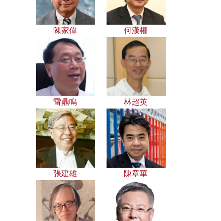
陳家偉
何漢權
雷鼎鳴
林超英
張建雄
陳章華