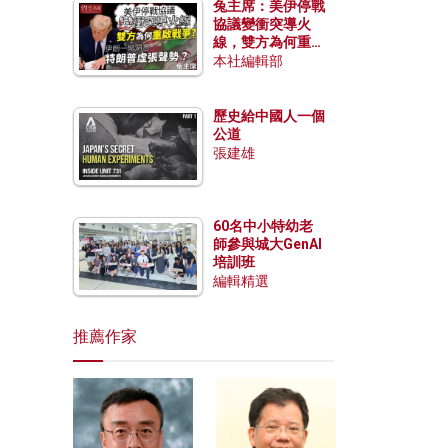
兔主席：美伊停戰
協議變衝突導火
線，雙方為何重啟
戰爭？伊朗一早洞
本社編輯部
悉特朗普虛張聲
勢？
歷史給中國人一個
公道
張建雄
60名中小特幼老
師參與城大GenAI
培訓班
編輯精選
推薦作家