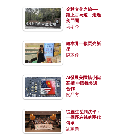
金秋文化之旅──
踏上古蜀道，走過
劍門關
馮珍今
繪本界一顆閃亮新
星
陳家偉
AI發展美國搞小院
高牆 中國推多邊
合作
關品方
從顧生岳到沈平：
一個座右銘的兩代
傳承
劉家美