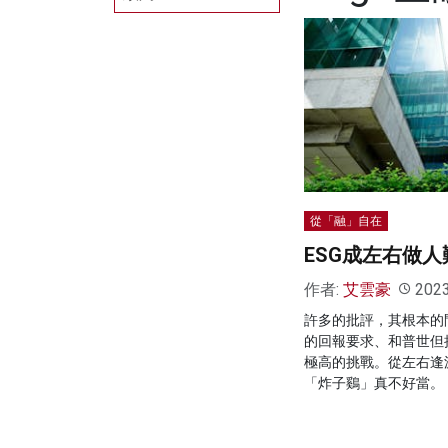
從「融」自在
ESG成左右做人
作者:
艾雲豪
202
許多的批評，其根本的
的回報要求、和普世但
極高的挑戰。從左右逢
「炸子鷄」真不好當。