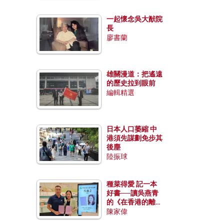
一起懷念吳大猷院
長
廖書蘭
雄關漫道：把遙遠
的歷史拉到眼前
編輯精選
日本人口萎縮 中
港須先謀劃免步其
後塵
陸振球
種菜得愛 記一本
好書──讀吳燕青
的《在香港的離島
種菜》
陳家偉