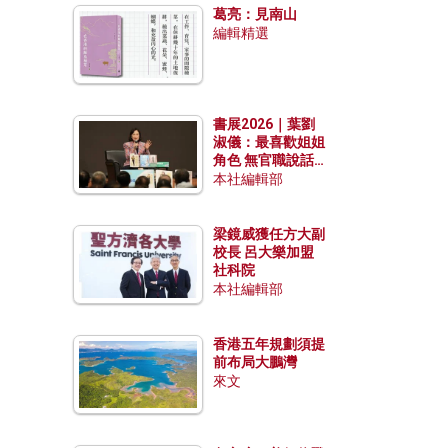
葛亮：見南山
編輯精選
書展2026｜葉劉
淑儀：最喜歡姐姐
角色 無官職說話
包袱少
本社編輯部
梁鏡威獲任方大副
校長 呂大樂加盟
社科院
本社編輯部
香港五年規劃須提
前布局大鵬灣
來文