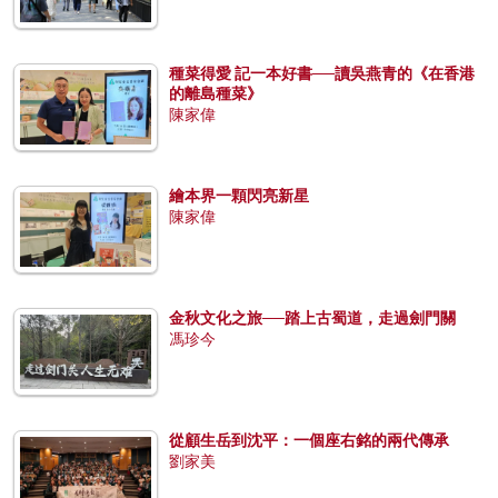
種菜得愛 記一本好書──讀吳燕青的《在香港
的離島種菜》
陳家偉
繪本界一顆閃亮新星
陳家偉
金秋文化之旅──踏上古蜀道，走過劍門關
馮珍今
從顧生岳到沈平：一個座右銘的兩代傳承
劉家美