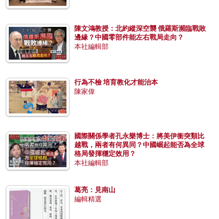
陳文鴻教授：北約縱深空襲 俄羅斯瀕臨戰敗
邊緣？中國零部件能左右戰局走向？
本社編輯部
行為不檢 培育教化才能治本
陳家偉
國際關係學者孔永樂博士：將美伊衝突類比
越戰，兩者有何異同？中國崛起能否為全球
格局發揮穩定效用？
本社編輯部
葛亮：見南山
編輯精選