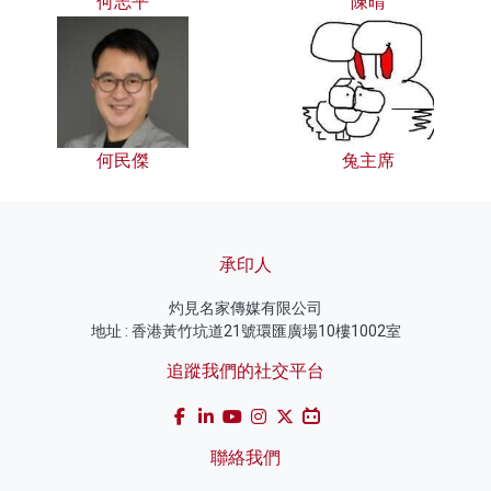
何志平
陳晴
何民傑
兔主席
承印人
灼見名家傳媒有限公司
地址 : 香港黃竹坑道21號環匯廣場10樓1002室
追蹤我們的社交平台
聯絡我們