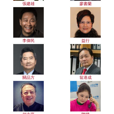
張建雄
廖書蘭
李偉民
益行
關品方
翁港成