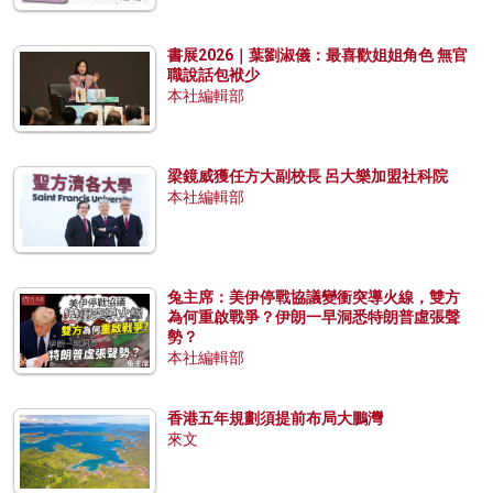
書展2026｜葉劉淑儀：最喜歡姐姐角色 無官
職說話包袱少
本社編輯部
梁鏡威獲任方大副校長 呂大樂加盟社科院
本社編輯部
兔主席：美伊停戰協議變衝突導火線，雙方
為何重啟戰爭？伊朗一早洞悉特朗普虛張聲
勢？
本社編輯部
香港五年規劃須提前布局大鵬灣
來文