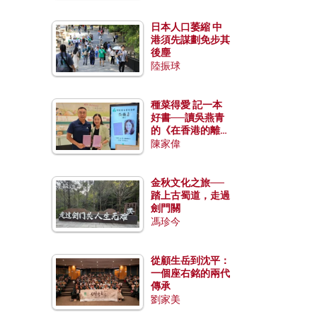
日本人口萎縮 中
港須先謀劃免步其
後塵
陸振球
種菜得愛 記一本
好書──讀吳燕青
的《在香港的離島
種菜》
陳家偉
金秋文化之旅──
踏上古蜀道，走過
劍門關
馮珍今
從顧生岳到沈平：
一個座右銘的兩代
傳承
劉家美