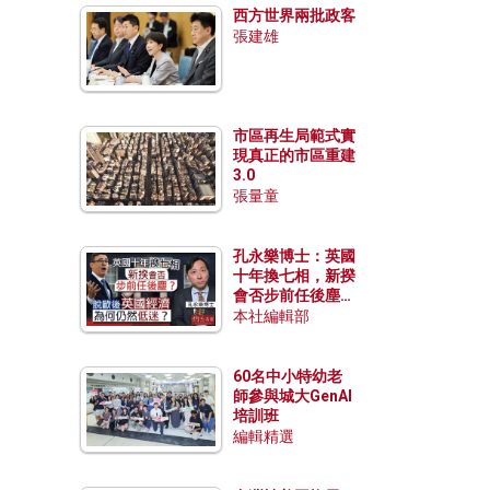
西方世界兩批政客
張建雄
市區再生局範式實
現真正的市區重建
3.0
張量童
孔永樂博士：英國
十年換七相，新揆
會否步前任後塵？
脫歐後英國經濟為
本社編輯部
何仍然低迷？
60名中小特幼老
師參與城大GenAI
培訓班
編輯精選