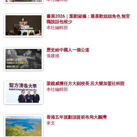
書展2026｜葉劉淑儀：最喜歡姐姐角色 無官
職說話包袱少
本社編輯部
歷史給中國人一個公道
張建雄
梁鏡威獲任方大副校長 呂大樂加盟社科院
本社編輯部
香港五年規劃須提前布局大鵬灣
來文