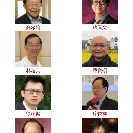
高希均
蔣匡文
林超英
譚寶碩
徐家健
徐俊祥