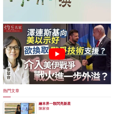
熱門文章
繪本界一顆閃亮新星
陳家偉