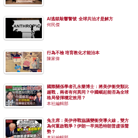
AI逃獄敲響警號 全球共治才是解方
何民傑
行為不檢 培育教化才能治本
陳家偉
國際關係學者孔永樂博士：將美伊衝突類比
越戰，兩者有何異同？中國崛起能否為全球
格局發揮穩定效用？
本社編輯部
兔主席：美伊停戰協議變衝突導火線，雙方
為何重啟戰爭？伊朗一早洞悉特朗普虛張聲
勢？
本社編輯部