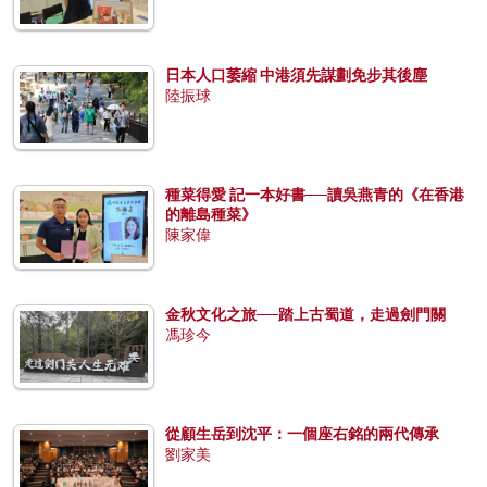
日本人口萎縮 中港須先謀劃免步其後塵
陸振球
種菜得愛 記一本好書──讀吳燕青的《在香港
的離島種菜》
陳家偉
金秋文化之旅──踏上古蜀道，走過劍門關
馮珍今
從顧生岳到沈平：一個座右銘的兩代傳承
劉家美