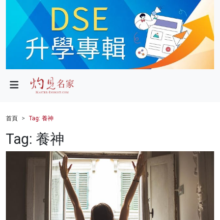
政局
教育
文化
財經
首頁
Tag: 養神
生活
Tag: 養神
健康
商業
科技
影片