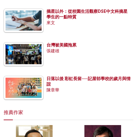
摘星以外：從校園生活觀察DSE中文科摘星
學生的一點特質
來文
台灣被美國拖累
張建雄
日落以後 彩虹長留──記屋邨學校的歲月與情
誼
陳章華
推薦作家