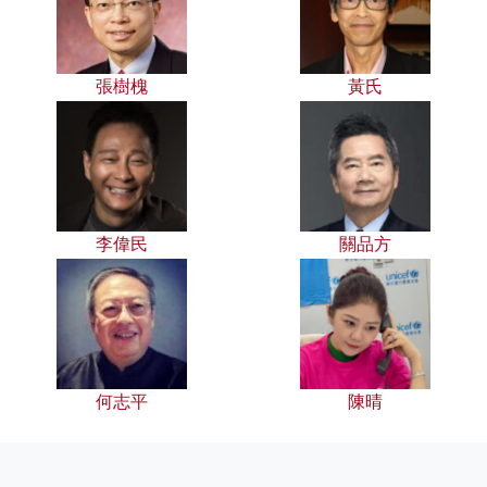
張樹槐
黃氏
李偉民
關品方
何志平
陳晴