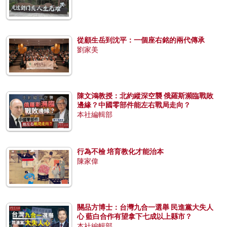
從顧生岳到沈平：一個座右銘的兩代傳承
劉家美
陳文鴻教授：北約縱深空襲 俄羅斯瀕臨戰敗
邊緣？中國零部件能左右戰局走向？
本社編輯部
行為不檢 培育教化才能治本
陳家偉
關品方博士：台灣九合一選舉 民進黨大失人
心 藍白合作有望拿下七成以上縣市？
本社編輯部