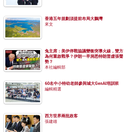
香港五年規劃須提前布局大鵬灣
來文
兔主席：美伊停戰協議變衝突導火線，雙方
為何重啟戰爭？伊朗一早洞悉特朗普虛張聲
勢？
本社編輯部
60名中小特幼老師參與城大GenAI培訓班
編輯精選
西方世界兩批政客
張建雄