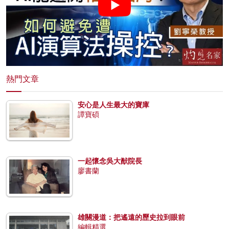
熱門文章
安心是人生最大的寶庫
譚寶碩
一起懷念吳大猷院長
廖書蘭
雄關漫道：把遙遠的歷史拉到眼前
編輯精選