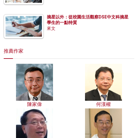
摘星以外：從校園生活觀察DSE中文科摘星
學生的一點特質
來文
推薦作家
陳家偉
何漢權