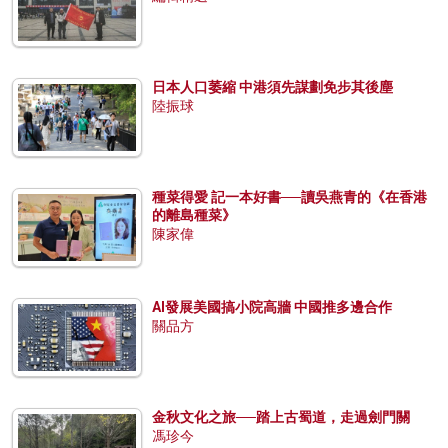
日本人口萎縮 中港須先謀劃免步其後塵
陸振球
種菜得愛 記一本好書──讀吳燕青的《在香港
的離島種菜》
陳家偉
AI發展美國搞小院高牆 中國推多邊合作
關品方
金秋文化之旅──踏上古蜀道，走過劍門關
馮珍今