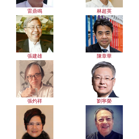
雷鼎鳴
林超英
張建雄
陳章華
張灼祥
劉寧榮