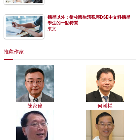
摘星以外：從校園生活觀察DSE中文科摘星
學生的一點特質
來文
推薦作家
陳家偉
何漢權