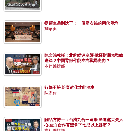
從顧生岳到沈平：一個座右銘的兩代傳承
劉家美
陳文鴻教授：北約縱深空襲 俄羅斯瀕臨戰敗
邊緣？中國零部件能左右戰局走向？
本社編輯部
行為不檢 培育教化才能治本
陳家偉
關品方博士：台灣九合一選舉 民進黨大失人
心 藍白合作有望拿下七成以上縣市？
本社編輯部