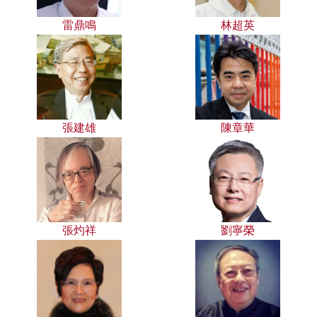
雷鼎鳴
林超英
張建雄
陳章華
張灼祥
劉寧榮