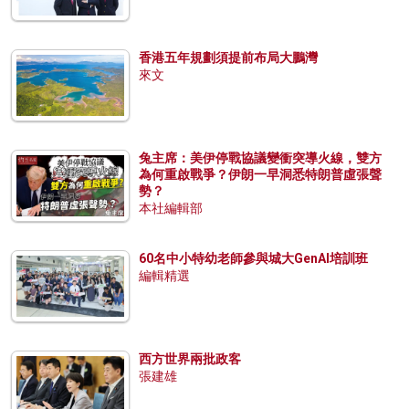
香港五年規劃須提前布局大鵬灣
來文
兔主席：美伊停戰協議變衝突導火線，雙方
為何重啟戰爭？伊朗一早洞悉特朗普虛張聲
勢？
本社編輯部
60名中小特幼老師參與城大GenAI培訓班
編輯精選
西方世界兩批政客
張建雄