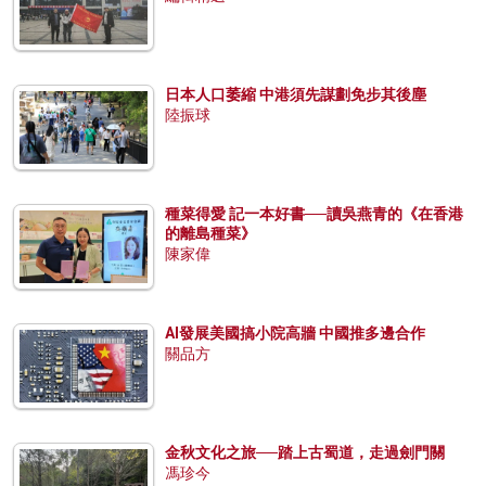
日本人口萎縮 中港須先謀劃免步其後塵
陸振球
種菜得愛 記一本好書──讀吳燕青的《在香港
的離島種菜》
陳家偉
AI發展美國搞小院高牆 中國推多邊合作
關品方
金秋文化之旅──踏上古蜀道，走過劍門關
馮珍今