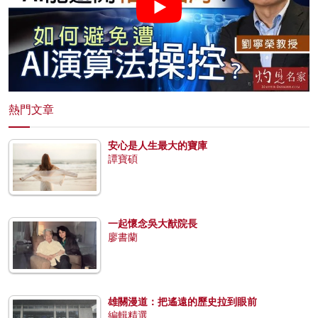
熱門文章
安心是人生最大的寶庫
譚寶碩
一起懷念吳大猷院長
廖書蘭
雄關漫道：把遙遠的歷史拉到眼前
編輯精選