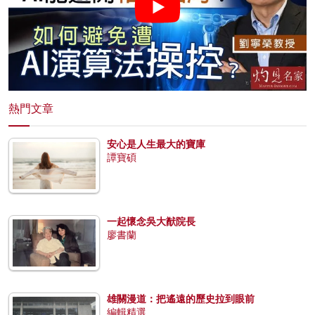
熱門文章
安心是人生最大的寶庫
譚寶碩
一起懷念吳大猷院長
廖書蘭
雄關漫道：把遙遠的歷史拉到眼前
編輯精選