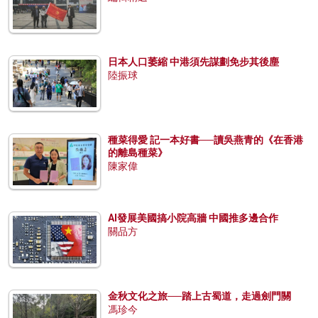
日本人口萎縮 中港須先謀劃免步其後塵
陸振球
種菜得愛 記一本好書──讀吳燕青的《在香港
的離島種菜》
陳家偉
AI發展美國搞小院高牆 中國推多邊合作
關品方
金秋文化之旅──踏上古蜀道，走過劍門關
馮珍今