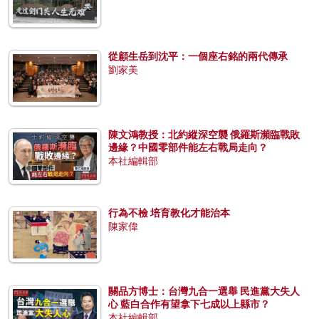
從顧生岳到沈平：一個座右銘的兩代傳承
劉家美
陳文鴻教授：北約縱深空襲 俄羅斯瀕臨戰敗
邊緣？中國零部件能左右戰局走向？
本社編輯部
行為不檢 培育教化才能治本
陳家偉
關品方博士：台灣九合一選舉 民進黨大失人
心 藍白合作有望拿下七成以上縣市？
本社編輯部