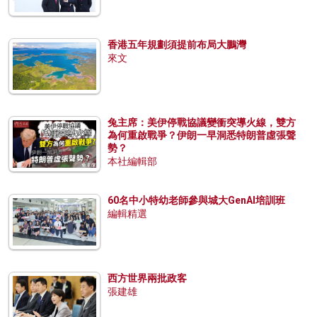
香港五年規劃須提前布局大鵬灣
來文
兔主席：美伊停戰協議變衝突導火線，雙方
為何重啟戰爭？伊朗一早洞悉特朗普虛張聲
勢？
本社編輯部
60名中小特幼老師參與城大GenAI培訓班
編輯精選
西方世界兩批政客
張建雄