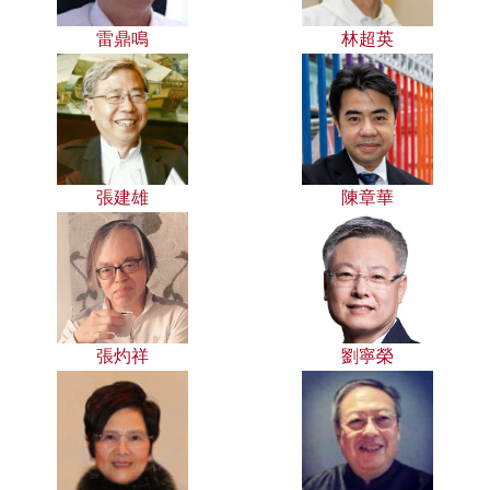
雷鼎鳴
林超英
張建雄
陳章華
張灼祥
劉寧榮