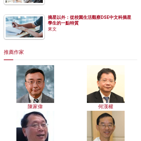
摘星以外：從校園生活觀察DSE中文科摘星
學生的一點特質
來文
推薦作家
陳家偉
何漢權