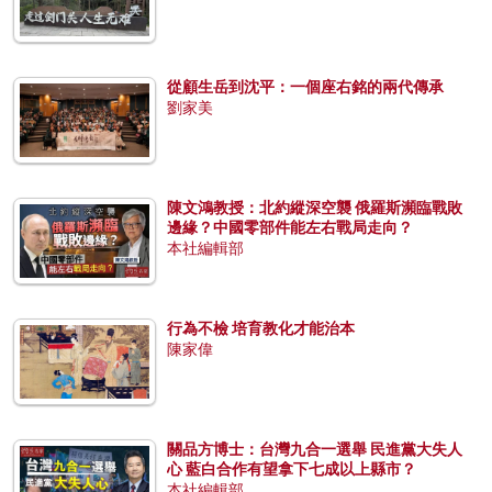
從顧生岳到沈平：一個座右銘的兩代傳承
劉家美
陳文鴻教授：北約縱深空襲 俄羅斯瀕臨戰敗
邊緣？中國零部件能左右戰局走向？
本社編輯部
行為不檢 培育教化才能治本
陳家偉
關品方博士：台灣九合一選舉 民進黨大失人
心 藍白合作有望拿下七成以上縣市？
本社編輯部