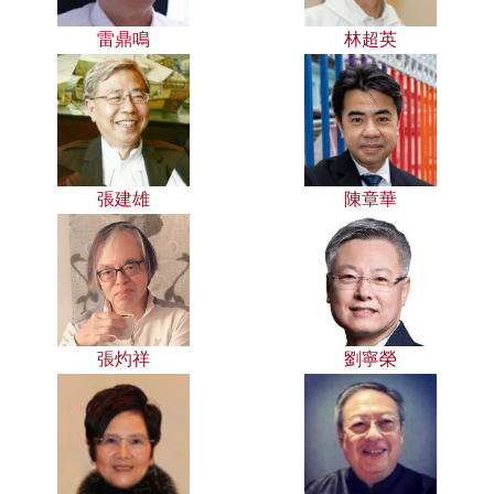
雷鼎鳴
林超英
張建雄
陳章華
張灼祥
劉寧榮