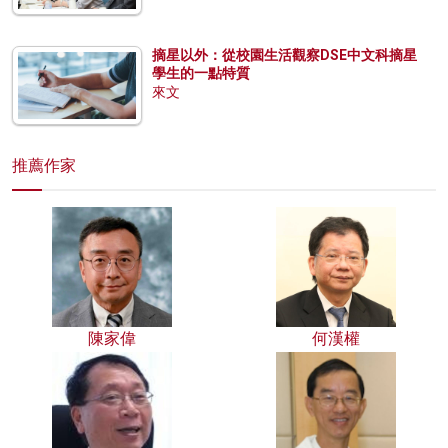
摘星以外：從校園生活觀察DSE中文科摘星
學生的一點特質
來文
推薦作家
陳家偉
何漢權