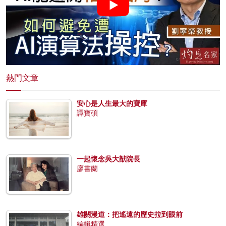
熱門文章
安心是人生最大的寶庫
譚寶碩
一起懷念吳大猷院長
廖書蘭
雄關漫道：把遙遠的歷史拉到眼前
編輯精選