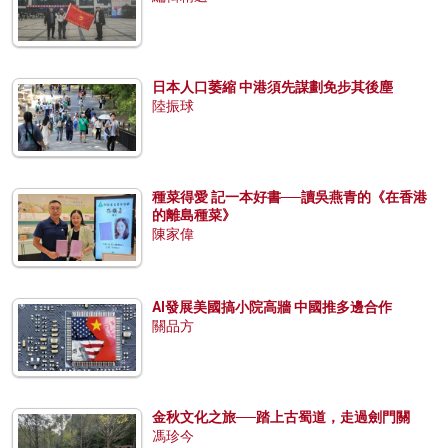
日本人口萎縮 中港須先謀劃免步其後塵
陸振球
種菜得愛 記一本好書──讀吳燕青的《在香港
的離島種菜》
陳家偉
AI發展美國搞小院高牆 中國推多邊合作
關品方
金秋文化之旅──踏上古蜀道，走過劍門關
馮珍今