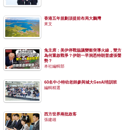
香港五年規劃須提前布局大鵬灣
來文
兔主席：美伊停戰協議變衝突導火線，雙方
為何重啟戰爭？伊朗一早洞悉特朗普虛張聲
勢？
本社編輯部
60名中小特幼老師參與城大GenAI培訓班
編輯精選
西方世界兩批政客
張建雄