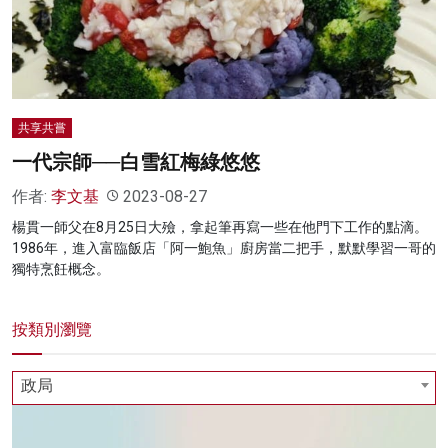
名家榜
灼見活動
關於我們
共享共嘗
一代宗師──白雪紅梅綠悠悠
作者:
李文基
2023-08-27
楊貫一師父在8月25日大殮，拿起筆再寫一些在他門下工作的點滴。
1986年，進入富臨飯店「阿一鮑魚」廚房當二把手，默默學習一哥的
獨特烹飪概念。
按類別瀏覽
政局