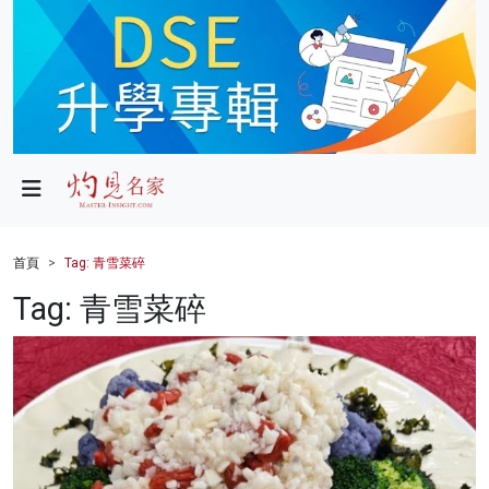
政局
教育
文化
財經
首頁
Tag: 青雪菜碎
生活
Tag: 青雪菜碎
健康
商業
科技
影片