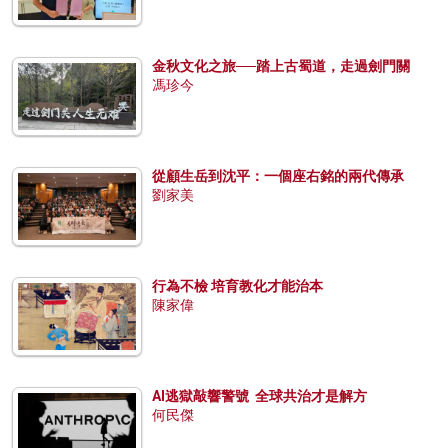
金秋文化之旅──踏上古蜀道，走過劍門關
馮珍今
從顧生岳到沈平：一個座右銘的兩代傳承
劉家美
行為不檢 培育教化才能治本
陳家偉
AI逃獄敲響警號 全球共治才是解方
何民傑