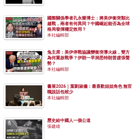
國際關係學者孔永樂博士：將美伊衝突類比
越戰，兩者有何異同？中國崛起能否為全球
格局發揮穩定效用？
本社編輯部
兔主席：美伊停戰協議變衝突導火線，雙方
為何重啟戰爭？伊朗一早洞悉特朗普虛張聲
勢？
本社編輯部
書展2026｜葉劉淑儀：最喜歡姐姐角色 無官
職說話包袱少
本社編輯部
歷史給中國人一個公道
張建雄