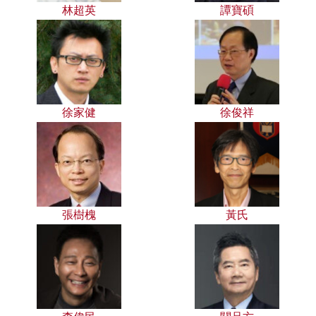
林超英
譚寶碩
徐家健
徐俊祥
張樹槐
黃氏