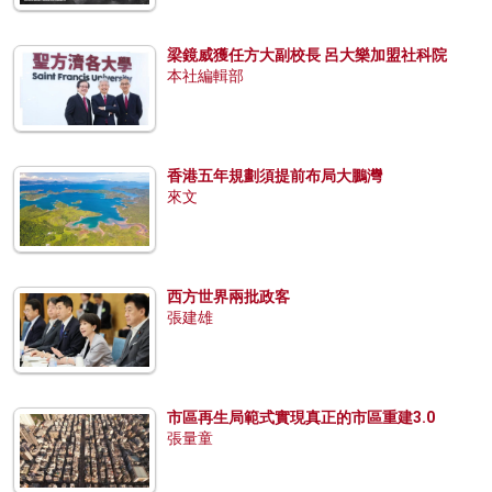
梁鏡威獲任方大副校長 呂大樂加盟社科院
本社編輯部
香港五年規劃須提前布局大鵬灣
來文
西方世界兩批政客
張建雄
市區再生局範式實現真正的市區重建3.0
張量童