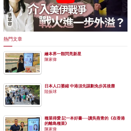
熱門文章
繪本界一顆閃亮新星
陳家偉
日本人口萎縮 中港須先謀劃免步其後塵
陸振球
種菜得愛 記一本好書──讀吳燕青的《在香港
的離島種菜》
陳家偉