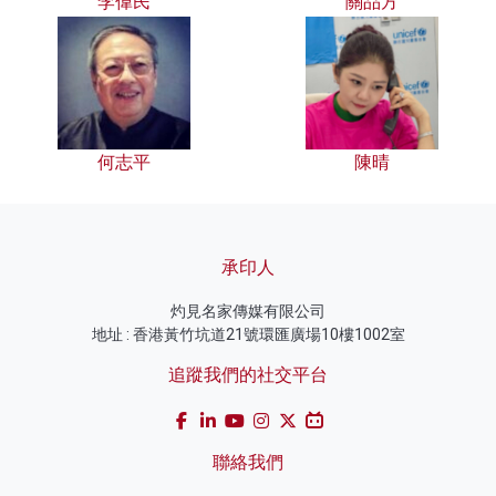
李偉民
關品方
何志平
陳晴
承印人
灼見名家傳媒有限公司
地址 : 香港黃竹坑道21號環匯廣場10樓1002室
追蹤我們的社交平台
聯絡我們