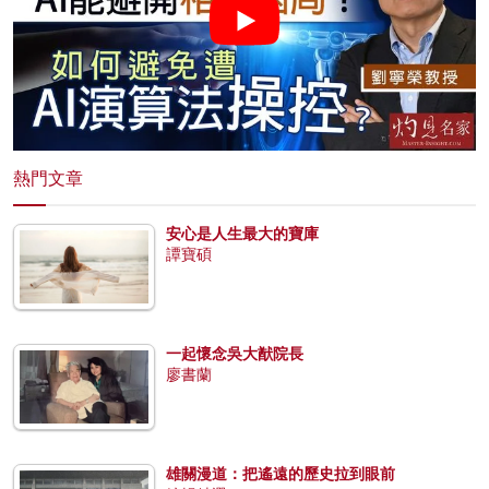
熱門文章
安心是人生最大的寶庫
譚寶碩
一起懷念吳大猷院長
廖書蘭
雄關漫道：把遙遠的歷史拉到眼前