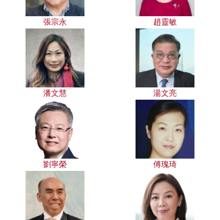
張宗永
趙靈敏
潘文慧
湯文亮
劉寧榮
傅瑰琦