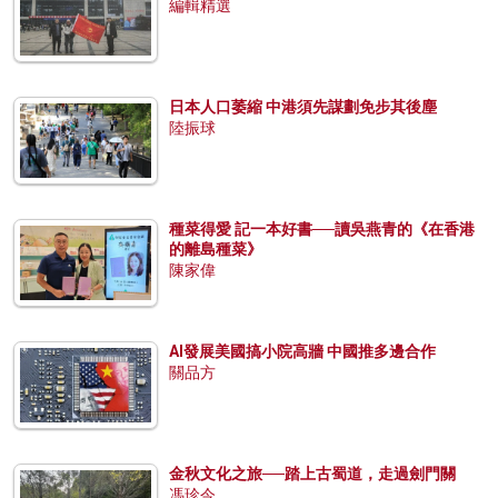
編輯精選
日本人口萎縮 中港須先謀劃免步其後塵
陸振球
種菜得愛 記一本好書──讀吳燕青的《在香港
的離島種菜》
陳家偉
AI發展美國搞小院高牆 中國推多邊合作
關品方
金秋文化之旅──踏上古蜀道，走過劍門關
馮珍今