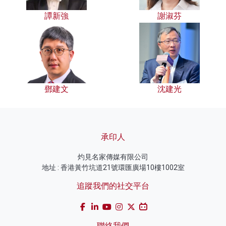
譚新強
謝淑芬
鄧建文
沈建光
承印人
灼見名家傳媒有限公司
地址 : 香港黃竹坑道21號環匯廣場10樓1002室
追蹤我們的社交平台
聯絡我們