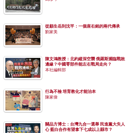
從顧生岳到沈平：一個座右銘的兩代傳承
劉家美
陳文鴻教授：北約縱深空襲 俄羅斯瀕臨戰敗
邊緣？中國零部件能左右戰局走向？
本社編輯部
行為不檢 培育教化才能治本
陳家偉
關品方博士：台灣九合一選舉 民進黨大失人
心 藍白合作有望拿下七成以上縣市？