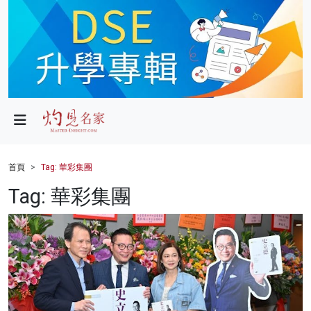
政局
教育
文化
財經
首頁
Tag: 華彩集團
生活
Tag: 華彩集團
健康
商業
科技
影片