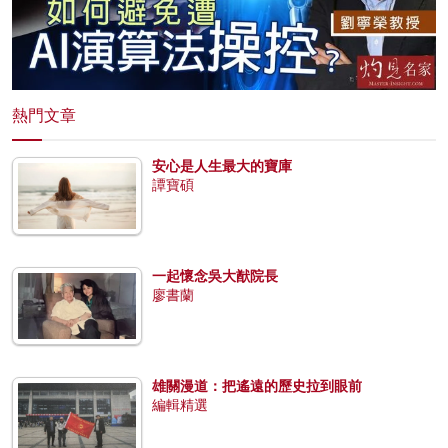
熱門文章
安心是人生最大的寶庫
譚寶碩
一起懷念吳大猷院長
廖書蘭
雄關漫道：把遙遠的歷史拉到眼前
編輯精選