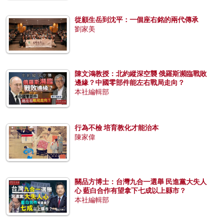
從顧生岳到沈平：一個座右銘的兩代傳承
劉家美
陳文鴻教授：北約縱深空襲 俄羅斯瀕臨戰敗
邊緣？中國零部件能左右戰局走向？
本社編輯部
行為不檢 培育教化才能治本
陳家偉
關品方博士：台灣九合一選舉 民進黨大失人
心 藍白合作有望拿下七成以上縣市？
本社編輯部