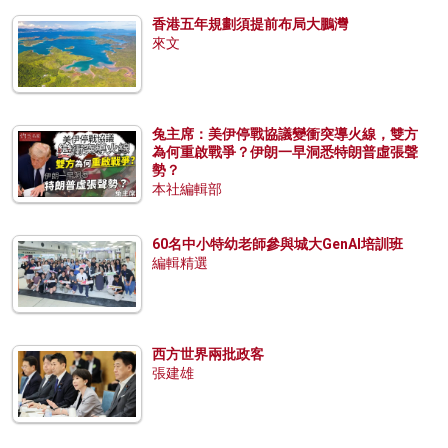
香港五年規劃須提前布局大鵬灣
來文
兔主席：美伊停戰協議變衝突導火線，雙方
為何重啟戰爭？伊朗一早洞悉特朗普虛張聲
勢？
本社編輯部
60名中小特幼老師參與城大GenAI培訓班
編輯精選
西方世界兩批政客
張建雄