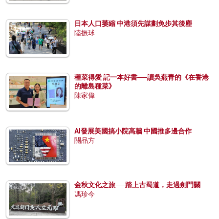
日本人口萎縮 中港須先謀劃免步其後塵
陸振球
種菜得愛 記一本好書──讀吳燕青的《在香港
的離島種菜》
陳家偉
AI發展美國搞小院高牆 中國推多邊合作
關品方
金秋文化之旅──踏上古蜀道，走過劍門關
馮珍今