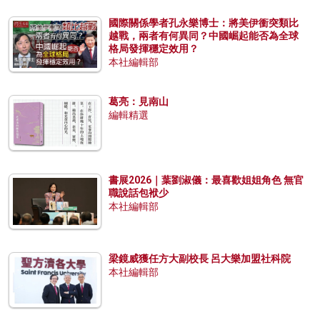
國際關係學者孔永樂博士：將美伊衝突類比
越戰，兩者有何異同？中國崛起能否為全球
格局發揮穩定效用？
本社編輯部
葛亮：見南山
編輯精選
書展2026｜葉劉淑儀：最喜歡姐姐角色 無官
職說話包袱少
本社編輯部
梁鏡威獲任方大副校長 呂大樂加盟社科院
本社編輯部