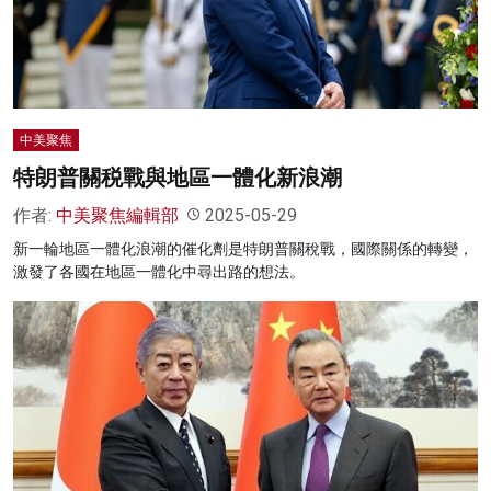
名家榜
灼見活動
關於我們
中美聚焦
特朗普關税戰與地區一體化新浪潮
作者:
中美聚焦編輯部
2025-05-29
新一輪地區一體化浪潮的催化劑是特朗普關稅戰，國際關係的轉變，
激發了各國在地區一體化中尋出路的想法。