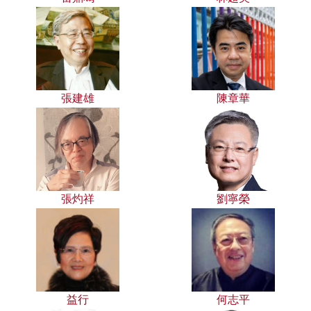
張建雄
陳章華
張灼祥
劉寧榮
益行
何志平