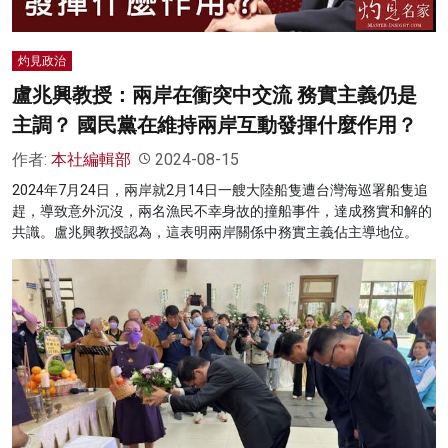
灼見政治
盧兆興教授：兩岸在衝突中交流 務實主義仍是
主調？ 國民黨在維持兩岸互動發揮什麼作用？
作者:
本社編輯部
2024-08-15
2024年7月24日，兩岸就2月14日一艘大陸船隻遭台灣海巡署船隻追
趕，導致意外沉沒，兩名漁民不幸身故的撞船事件，達成務實和解的
共識。盧兆興教授認為，這表明兩岸關係中務實主義佔主導地位。