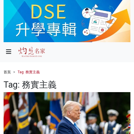
政局
教育
文化
財經
首頁
Tag: 務實主義
生活
Tag: 務實主義
健康
商業
科技
影片