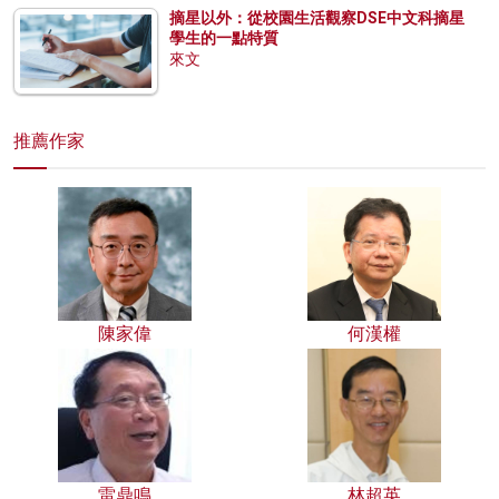
摘星以外：從校園生活觀察DSE中文科摘星
學生的一點特質
來文
推薦作家
陳家偉
何漢權
雷鼎鳴
林超英