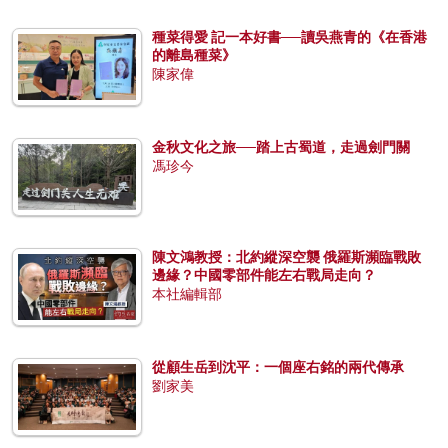
種菜得愛 記一本好書──讀吳燕青的《在香港
的離島種菜》
陳家偉
金秋文化之旅──踏上古蜀道，走過劍門關
馮珍今
陳文鴻教授：北約縱深空襲 俄羅斯瀕臨戰敗
邊緣？中國零部件能左右戰局走向？
本社編輯部
從顧生岳到沈平：一個座右銘的兩代傳承
劉家美