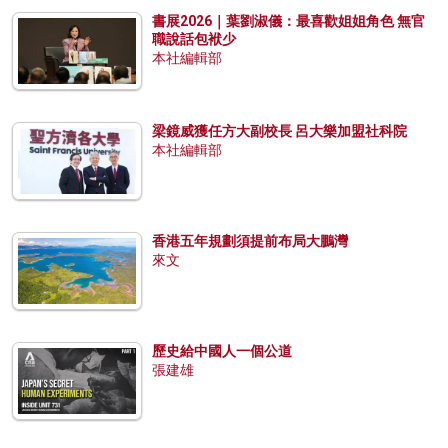
書展2026｜葉劉淑儀：最喜歡姐姐角色 無官
職說話包袱少
本社編輯部
梁鏡威獲任方大副校長 呂大樂加盟社科院
本社編輯部
香港五年規劃須提前布局大鵬灣
來文
歷史給中國人一個公道
張建雄