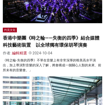
名家榜
灼見活動
關於我們
灼見文化
香港中樂團《時之輪——失衡的四季》結合媒體
科技藝術裝置 以全球獨有環保胡琴演奏
作者:
編輯精選
2024-10-04
《時之輪-失衡的四季》不單在音樂上有非常深厚的唯美高水平演
出，加上導演對音樂的深入了解，將會構成一個關心人類的未來、前
所未有的音樂會。」