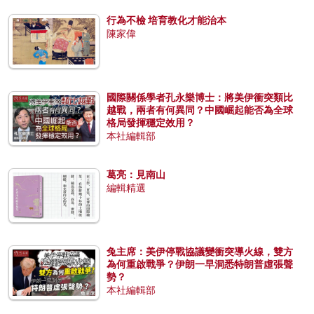
行為不檢 培育教化才能治本
陳家偉
國際關係學者孔永樂博士：將美伊衝突類比
越戰，兩者有何異同？中國崛起能否為全球
格局發揮穩定效用？
本社編輯部
葛亮：見南山
編輯精選
兔主席：美伊停戰協議變衝突導火線，雙方
為何重啟戰爭？伊朗一早洞悉特朗普虛張聲
勢？
本社編輯部