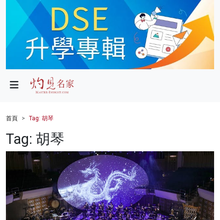
政局
教育
文化
財經
首頁
Tag: 胡琴
生活
Tag: 胡琴
健康
商業
科技
影片