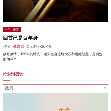
千年．瞬間
回首已是百年身
作者:
譚寶碩
2017-06-19
歲月無情，160年的時光，連宋皇台這塊大石都幾經劫難，更何況一
把胡琴？
按類別瀏覽
政局