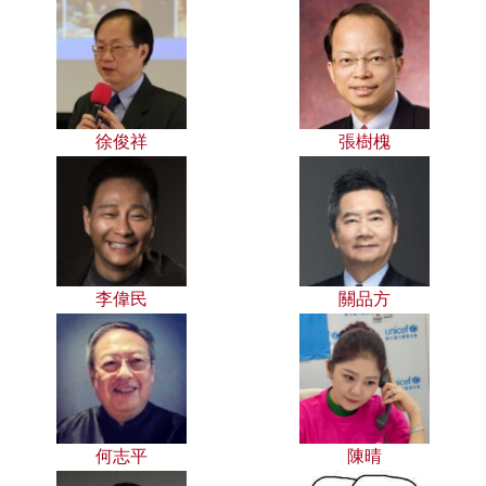
徐俊祥
張樹槐
李偉民
關品方
何志平
陳晴