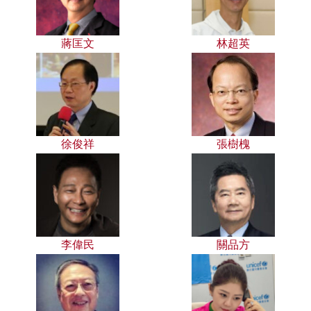
蔣匡文
林超英
徐俊祥
張樹槐
李偉民
關品方