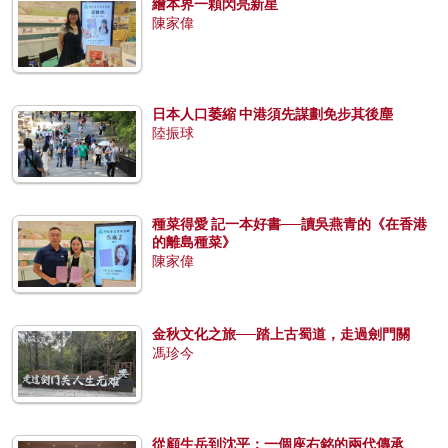
繪本界一顆閃亮新星
陳家偉
日本人口萎縮 中港須先謀劃免步其後塵
陸振球
種菜得愛 記一本好書──讀吳燕青的《在香港
的離島種菜》
陳家偉
金秋文化之旅──踏上古蜀道，走過劍門關
馮珍今
從顧生岳到沈平：一個座右銘的兩代傳承