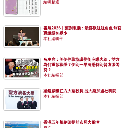
編輯精選
書展2026｜葉劉淑儀：最喜歡姐姐角色 無官
職說話包袱少
本社編輯部
兔主席：美伊停戰協議變衝突導火線，雙方
為何重啟戰爭？伊朗一早洞悉特朗普虛張聲
勢？
本社編輯部
梁鏡威獲任方大副校長 呂大樂加盟社科院
本社編輯部
香港五年規劃須提前布局大鵬灣
來文