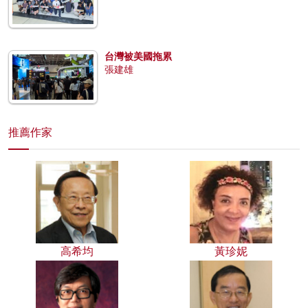
台灣被美國拖累
張建雄
推薦作家
高希均
黃珍妮