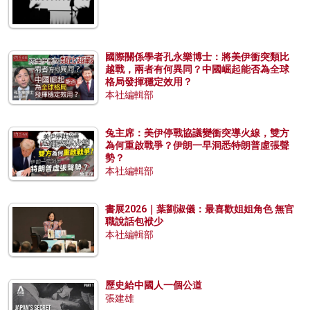
國際關係學者孔永樂博士：將美伊衝突類比
越戰，兩者有何異同？中國崛起能否為全球
格局發揮穩定效用？
本社編輯部
兔主席：美伊停戰協議變衝突導火線，雙方
為何重啟戰爭？伊朗一早洞悉特朗普虛張聲
勢？
本社編輯部
書展2026｜葉劉淑儀：最喜歡姐姐角色 無官
職說話包袱少
本社編輯部
歷史給中國人一個公道
張建雄