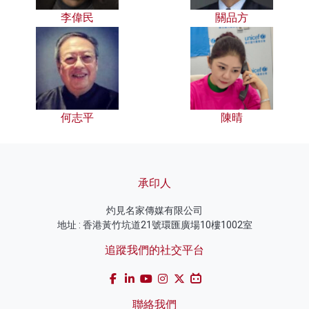
李偉民
關品方
何志平
陳晴
承印人
灼見名家傳媒有限公司
地址 : 香港黃竹坑道21號環匯廣場10樓1002室
追蹤我們的社交平台
聯絡我們