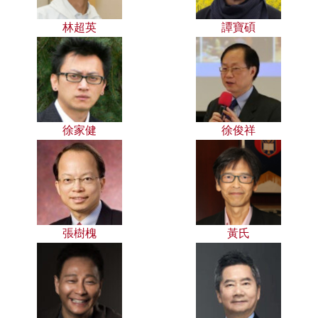
林超英
譚寶碩
徐家健
徐俊祥
張樹槐
黃氏