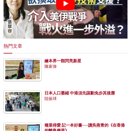
熱門文章
繪本界一顆閃亮新星
陳家偉
日本人口萎縮 中港須先謀劃免步其後塵
陸振球
種菜得愛 記一本好書──讀吳燕青的《在香港
的離島種菜》