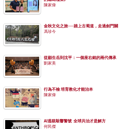
陳家偉
金秋文化之旅──踏上古蜀道，走過劍門關
馮珍今
從顧生岳到沈平：一個座右銘的兩代傳承
劉家美
行為不檢 培育教化才能治本
陳家偉
AI逃獄敲響警號 全球共治才是解方
何民傑