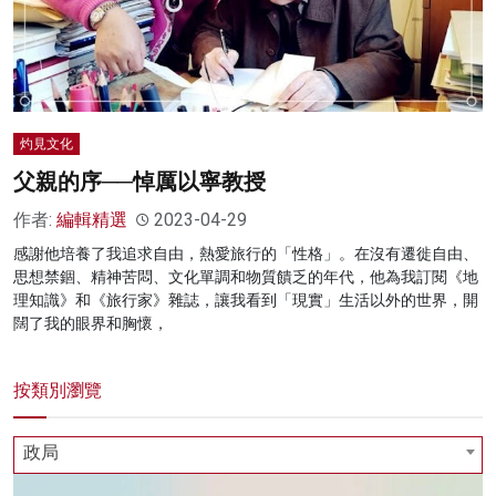
灼見文化
父親的序──悼厲以寧教授
作者:
編輯精選
2023-04-29
感謝他培養了我追求自由，熱愛旅行的「性格」。在沒有遷徙自由、
思想禁錮、精神苦悶、文化單調和物質饋乏的年代，他為我訂閱《地
理知識》和《旅行家》雜誌，讓我看到「現實」生活以外的世界，開
闊了我的眼界和胸懷，
按類別瀏覽
政局