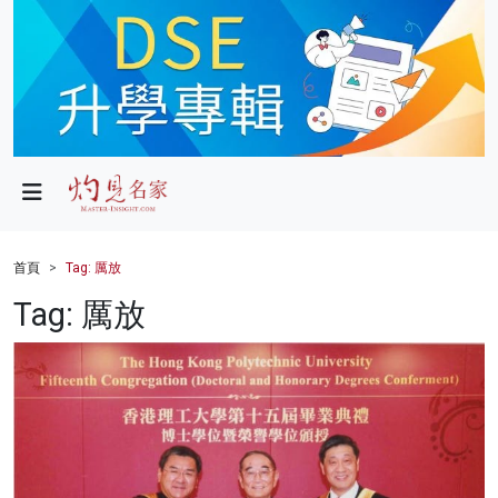
政局
教育
文化
財經
首頁
Tag: 厲放
生活
Tag: 厲放
健康
商業
科技
影片