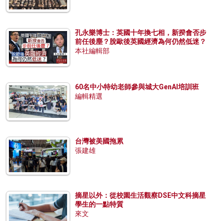
孔永樂博士：英國十年換七相，新揆會否步
前任後塵？脫歐後英國經濟為何仍然低迷？
本社編輯部
60名中小特幼老師參與城大GenAI培訓班
編輯精選
台灣被美國拖累
張建雄
摘星以外：從校園生活觀察DSE中文科摘星
學生的一點特質
來文