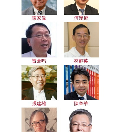
陳家偉
何漢權
雷鼎鳴
林超英
張建雄
陳章華