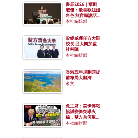
書展2026｜葉劉
淑儀：最喜歡姐姐
角色 無官職說話
包袱少
本社編輯部
梁鏡威獲任方大副
校長 呂大樂加盟
社科院
本社編輯部
香港五年規劃須提
前布局大鵬灣
來文
兔主席：美伊停戰
協議變衝突導火
線，雙方為何重啟
戰爭？伊朗一早洞
本社編輯部
悉特朗普虛張聲
勢？