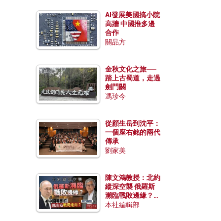
AI發展美國搞小院
高牆 中國推多邊
合作
關品方
金秋文化之旅──
踏上古蜀道，走過
劍門關
馮珍今
從顧生岳到沈平：
一個座右銘的兩代
傳承
劉家美
陳文鴻教授：北約
縱深空襲 俄羅斯
瀕臨戰敗邊緣？中
國零部件能左右戰
本社編輯部
局走向？