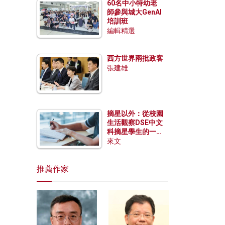
60名中小特幼老
師參與城大GenAI
培訓班
編輯精選
西方世界兩批政客
張建雄
摘星以外：從校園
生活觀察DSE中文
科摘星學生的一點
特質
來文
推薦作家