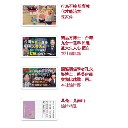
行為不檢 培育教
化才能治本
陳家偉
關品方博士：台灣
九合一選舉 民進
黨大失人心 藍白
合作有望拿下七成
本社編輯部
以上縣市？
國際關係學者孔永
樂博士：將美伊衝
突類比越戰，兩者
有何異同？中國崛
本社編輯部
起能否為全球格局
發揮穩定效用？
葛亮：見南山
編輯精選