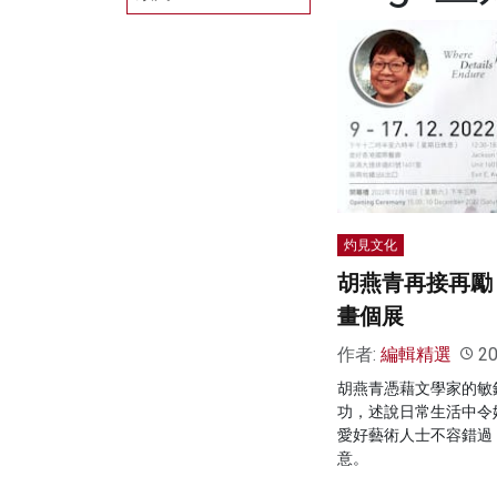
灼見文化
胡燕青再接再勵
畫個展
作者:
編輯精選
20
胡燕青憑藉文學家的敏
功，述說日常生活中令
愛好藝術人士不容錯過
意。