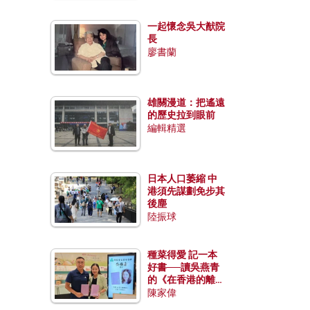
一起懷念吳大猷院
長
廖書蘭
雄關漫道：把遙遠
的歷史拉到眼前
編輯精選
日本人口萎縮 中
港須先謀劃免步其
後塵
陸振球
種菜得愛 記一本
好書──讀吳燕青
的《在香港的離島
種菜》
陳家偉