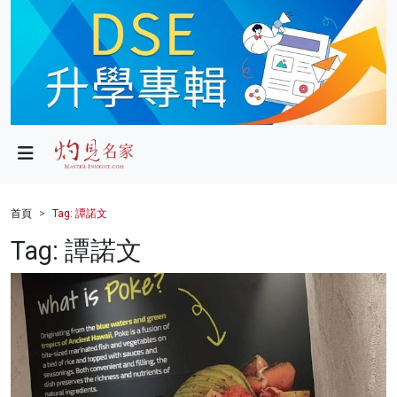
政局
教育
文化
財經
首頁
Tag: 譚諾文
生活
Tag: 譚諾文
健康
商業
科技
影片