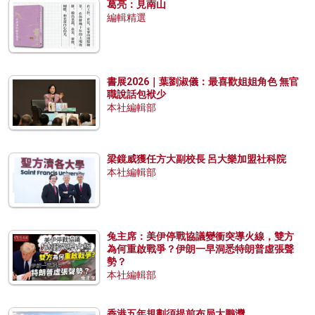
葛亮：見南山
編輯精選
書展2026｜葉劉淑儀：最喜歡姐姐角色 無官
職說話包袱少
本社編輯部
梁鏡威獲任方大副校長 呂大樂加盟社科院
本社編輯部
兔主席：美伊停戰協議變衝突導火線，雙方
為何重啟戰爭？伊朗一早洞悉特朗普虛張聲
勢？
本社編輯部
香港五年規劃須提前布局大鵬灣