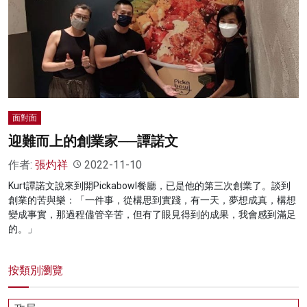
名家榜
灼見活動
關於我們
面對面
迎難而上的創業家──譚諾文
作者:
張灼祥
2022-11-10
Kurt譚諾文說來到開Pickabowl餐廳，已是他的第三次創業了。談到
創業的苦與樂：「一件事，從構思到實踐，有一天，夢想成真，構想
變成事實，那過程儘管辛苦，但有了眼見得到的成果，我會感到滿足
的。」
按類別瀏覽