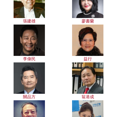
張建雄
廖書蘭
李偉民
益行
關品方
翁港成