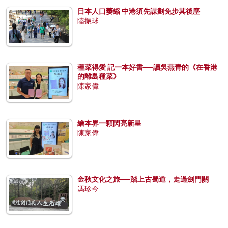
日本人口萎縮 中港須先謀劃免步其後塵
陸振球
種菜得愛 記一本好書──讀吳燕青的《在香港
的離島種菜》
陳家偉
繪本界一顆閃亮新星
陳家偉
金秋文化之旅──踏上古蜀道，走過劍門關
馮珍今