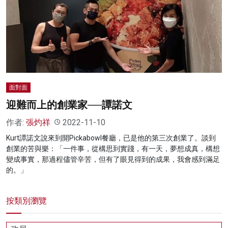
名家榜
灼見活動
關於我們
面對面
迎難而上的創業家──譚諾文
作者:
張灼祥
2022-11-10
Kurt譚諾文說來到開Pickabowl餐廳，已是他的第三次創業了。談到
創業的苦與樂：「一件事，從構思到實踐，有一天，夢想成真，構想
變成事實，那過程儘管辛苦，但有了眼見得到的成果，我會感到滿足
的。」
按類別瀏覽