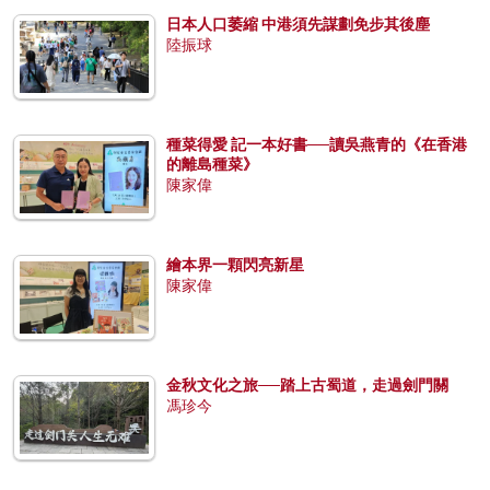
日本人口萎縮 中港須先謀劃免步其後塵
陸振球
種菜得愛 記一本好書──讀吳燕青的《在香港
的離島種菜》
陳家偉
繪本界一顆閃亮新星
陳家偉
金秋文化之旅──踏上古蜀道，走過劍門關
馮珍今