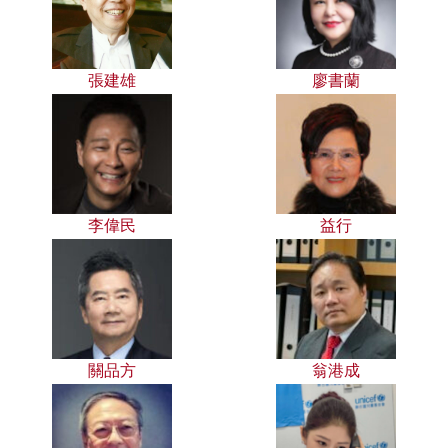
張建雄
廖書蘭
李偉民
益行
關品方
翁港成