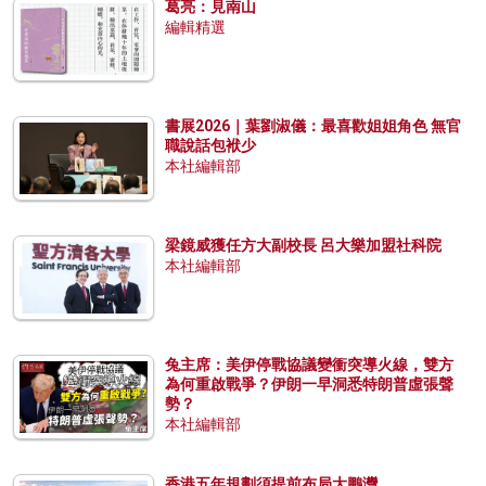
葛亮：見南山
編輯精選
書展2026｜葉劉淑儀：最喜歡姐姐角色 無官
職說話包袱少
本社編輯部
梁鏡威獲任方大副校長 呂大樂加盟社科院
本社編輯部
兔主席：美伊停戰協議變衝突導火線，雙方
為何重啟戰爭？伊朗一早洞悉特朗普虛張聲
勢？
本社編輯部
香港五年規劃須提前布局大鵬灣