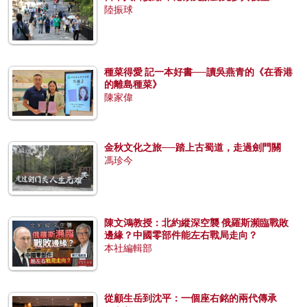
陸振球
種菜得愛 記一本好書──讀吳燕青的《在香港
的離島種菜》
陳家偉
金秋文化之旅──踏上古蜀道，走過劍門關
馮珍今
陳文鴻教授：北約縱深空襲 俄羅斯瀕臨戰敗
邊緣？中國零部件能左右戰局走向？
本社編輯部
從顧生岳到沈平：一個座右銘的兩代傳承