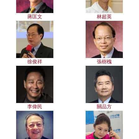
蔣匡文
林超英
徐俊祥
張樹槐
李偉民
關品方