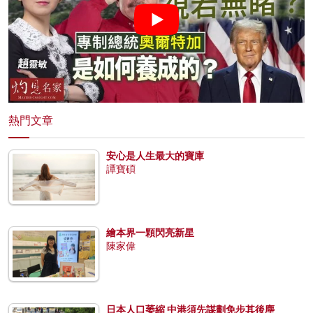
熱門文章
安心是人生最大的寶庫
譚寶碩
繪本界一顆閃亮新星
陳家偉
日本人口萎縮 中港須先謀劃免步其後塵