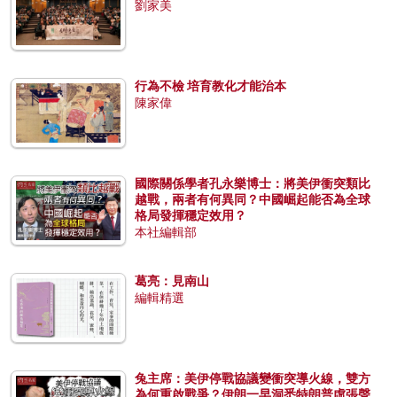
劉家美
行為不檢 培育教化才能治本
陳家偉
國際關係學者孔永樂博士：將美伊衝突類比
越戰，兩者有何異同？中國崛起能否為全球
格局發揮穩定效用？
本社編輯部
葛亮：見南山
編輯精選
兔主席：美伊停戰協議變衝突導火線，雙方
為何重啟戰爭？伊朗一早洞悉特朗普虛張聲