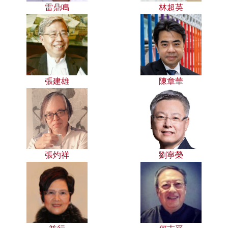
雷鼎鳴
林超英
張建雄
陳章華
張灼祥
劉寧榮