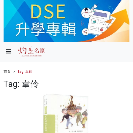
政局
教育
文化
財經
首頁
Tag: 韋伶
生活
Tag: 韋伶
健康
商業
科技
影片