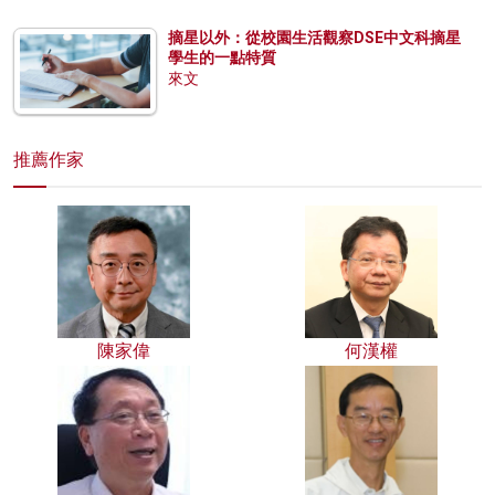
摘星以外：從校園生活觀察DSE中文科摘星
學生的一點特質
來文
推薦作家
陳家偉
何漢權