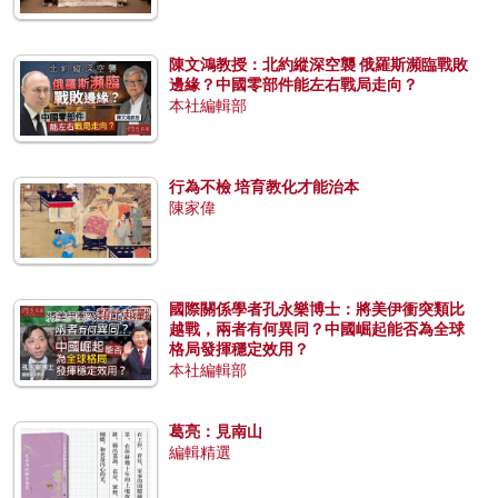
陳文鴻教授：北約縱深空襲 俄羅斯瀕臨戰敗
邊緣？中國零部件能左右戰局走向？
本社編輯部
行為不檢 培育教化才能治本
陳家偉
國際關係學者孔永樂博士：將美伊衝突類比
越戰，兩者有何異同？中國崛起能否為全球
格局發揮穩定效用？
本社編輯部
葛亮：見南山
編輯精選