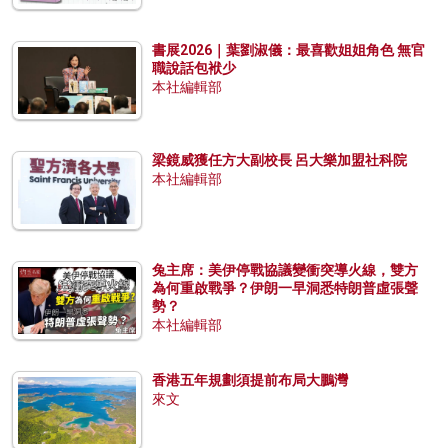
書展2026｜葉劉淑儀：最喜歡姐姐角色 無官
職說話包袱少
本社編輯部
梁鏡威獲任方大副校長 呂大樂加盟社科院
本社編輯部
兔主席：美伊停戰協議變衝突導火線，雙方
為何重啟戰爭？伊朗一早洞悉特朗普虛張聲
勢？
本社編輯部
香港五年規劃須提前布局大鵬灣
來文