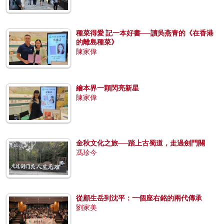
種菜得愛 記一本好書──讀吳燕青的《在香港
的離島種菜》
陳家偉
繪本界一顆閃亮新星
陳家偉
金秋文化之旅──踏上古蜀道，走過劍門關
馮珍今
從顧生岳到沈平：一個座右銘的兩代傳承
劉家美