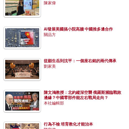
陳家偉
AI發展美國搞小院高牆 中國推多邊合作
關品方
從顧生岳到沈平：一個座右銘的兩代傳承
劉家美
陳文鴻教授：北約縱深空襲 俄羅斯瀕臨戰敗
邊緣？中國零部件能左右戰局走向？
本社編輯部
行為不檢 培育教化才能治本