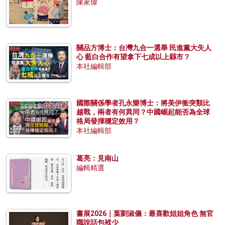
陳家偉
關品方博士：台灣九合一選舉 民進黨大失人
心 藍白合作有望拿下七成以上縣市？
本社編輯部
國際關係學者孔永樂博士：將美伊衝突類比
越戰，兩者有何異同？中國崛起能否為全球
格局發揮穩定效用？
本社編輯部
葛亮：見南山
編輯精選
書展2026｜葉劉淑儀：最喜歡姐姐角色 無官
職說話包袱少