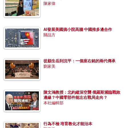
陳家偉
AI發展美國搞小院高牆 中國推多邊合作
關品方
從顧生岳到沈平：一個座右銘的兩代傳承
劉家美
陳文鴻教授：北約縱深空襲 俄羅斯瀕臨戰敗
邊緣？中國零部件能左右戰局走向？
本社編輯部
行為不檢 培育教化才能治本