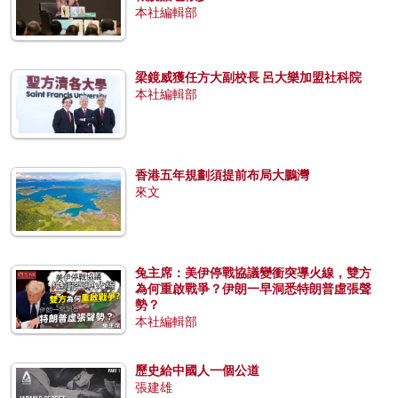
本社編輯部
梁鏡威獲任方大副校長 呂大樂加盟社科院
本社編輯部
香港五年規劃須提前布局大鵬灣
來文
兔主席：美伊停戰協議變衝突導火線，雙方
為何重啟戰爭？伊朗一早洞悉特朗普虛張聲
勢？
本社編輯部
歷史給中國人一個公道
張建雄