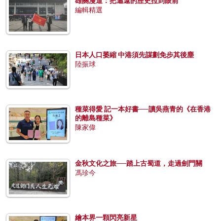
雄關漫道：把遙遠的歷史拉到眼前
編輯精選
日本人口萎縮 中港須先謀劃免步其後塵
陸振球
種菜得愛 記一本好書──讀吳燕青的《在香港
的離島種菜》
陳家偉
金秋文化之旅──踏上古蜀道，走過劍門關
馮珍今
繪本界一顆閃亮新星