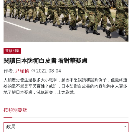
名家榜
灼見活動
關於我們
雙修別集
閱讀日本防衛白皮書 看對華疑慮
作者:
尹瑞麟
2022-08-04
人類歷史發生過很多大小戰爭，起因不乏誤讀和誤判例子，但最終遭
殃的還不就是平民百姓？或許，日本防衛白皮書的內容能夠令人更多
地了解日本疑慮，減低衝突，止戈為武。
按類別瀏覽
政局