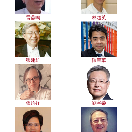
雷鼎鳴
林超英
張建雄
陳章華
張灼祥
劉寧榮