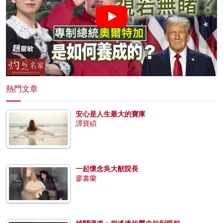
熱門文章
安心是人生最大的寶庫
譚寶碩
一起懷念吳大猷院長
廖書蘭