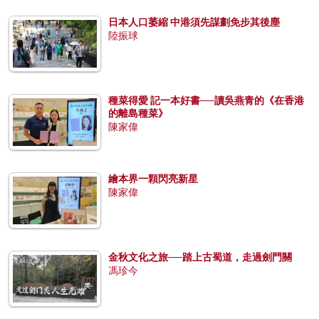
日本人口萎縮 中港須先謀劃免步其後塵
陸振球
種菜得愛 記一本好書──讀吳燕青的《在香港
的離島種菜》
陳家偉
繪本界一顆閃亮新星
陳家偉
金秋文化之旅──踏上古蜀道，走過劍門關
馮珍今