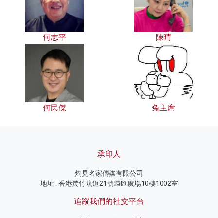
何志平
陳晴
何民傑
兔主席
承印人
灼見名家傳媒有限公司
地址 : 香港黃竹坑道21號環匯廣場10樓1002室
追蹤我們的社交平台