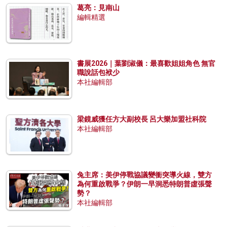
葛亮：見南山
編輯精選
書展2026｜葉劉淑儀：最喜歡姐姐角色 無官
職說話包袱少
本社編輯部
梁鏡威獲任方大副校長 呂大樂加盟社科院
本社編輯部
兔主席：美伊停戰協議變衝突導火線，雙方
為何重啟戰爭？伊朗一早洞悉特朗普虛張聲
勢？
本社編輯部