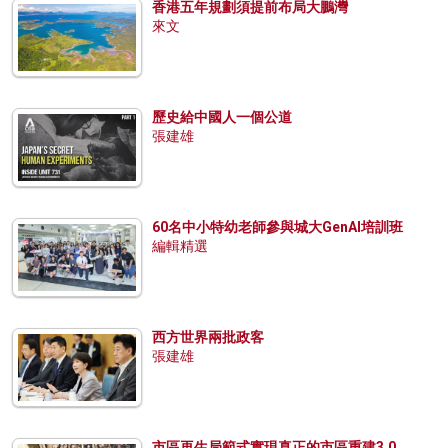
香港五年規劃須提前布局大鵬灣
來文
歷史給中國人一個公道
張建雄
60名中小特幼老師參與城大GenAI培訓班
編輯精選
西方世界兩批政客
張建雄
市區再生局範式實現真正的市區重建3.0