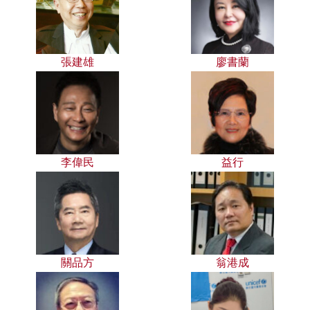
張建雄
廖書蘭
李偉民
益行
關品方
翁港成